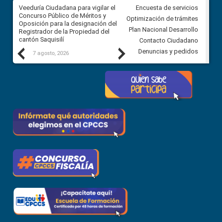
Veeduría Ciudadana para vigilar el
Veeduría Ciudadana para vigila
Encuesta de servicios
Concurso Público de Méritos y
construcción del asfaltado de
Optimización de trámites
Oposición para la designación del
diferentes barrios del sector 
Plan Nacional Desarrollo
Registrador de la Propiedad del
Ballenita del cantón Santa Ele
cantón Saquisilí
Contacto Ciudadano
Previous
Next
Denuncias y pedidos
7 agosto, 2026
7 agosto, 2026