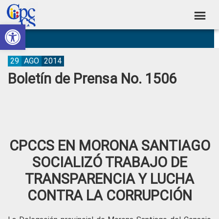
Skip
Skip
Skip
Skip
to
to
to
to
Abrir barra de herramientas
Consejo
primary
main
primary
footer
Construyendo
navigation
content
sidebar
de
Poder
Ciudadano
Participación
29
AGO
2014
Boletín de Prensa No. 1506
Ciudadana
y
Control
Social
CPCCS EN MORONA SANTIAGO
SOCIALIZÓ TRABAJO DE
TRANSPARENCIA Y LUCHA
CONTRA LA CORRUPCIÓN