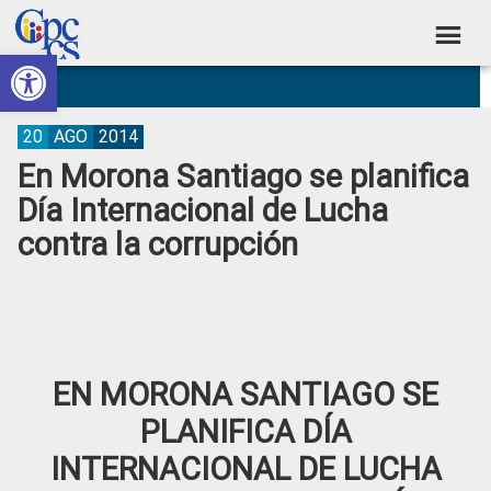
Skip
Skip
Skip
Skip
to
to
to
to
Abrir barra de herramientas
Consejo
primary
main
primary
footer
Construyendo
navigation
content
sidebar
de
Poder
Ciudadano
Participación
20
AGO
2014
En Morona Santiago se planifica
Ciudadana
Día Internacional de Lucha
y
contra la corrupción
Control
Social
EN MORONA SANTIAGO SE
PLANIFICA DÍA
INTERNACIONAL DE LUCHA