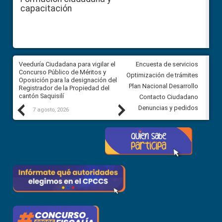
capacitación
Veeduría Ciudadana para vigilar el
Veeduría Ciudadana para vigila
Encuesta de servicios
Concurso Público de Méritos y
construcción del asfaltado de
Optimización de trámites
Oposición para la designación del
diferentes barrios del sector 
Plan Nacional Desarrollo
Registrador de la Propiedad del
Ballenita del cantón Santa Ele
cantón Saquisilí
Contacto Ciudadano
Previous
Next
Denuncias y pedidos
7 agosto, 2026
7 agosto, 2026