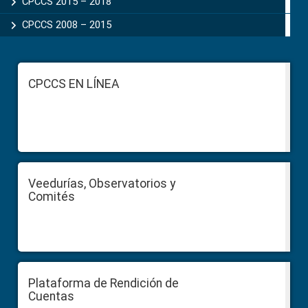
CPCCS 2015 – 2018
CPCCS 2008 – 2015
Footer
CPCCS EN LÍNEA
Veedurías, Observatorios y
Comités
Plataforma de Rendición de
Cuentas