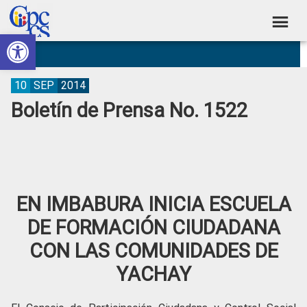
Skip
Skip
Skip
Skip
to
to
to
to
Abrir barra de herramientas
Consejo
primary
main
primary
footer
Construyendo
navigation
content
sidebar
de
Poder
Ciudadano
Participación
10
SEP
2014
Boletín de Prensa No. 1522
Ciudadana
y
Control
Social
EN IMBABURA INICIA ESCUELA
DE FORMACIÓN CIUDADANA
CON LAS COMUNIDADES DE
YACHAY