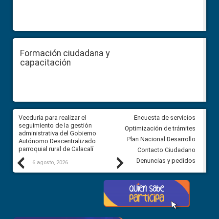
Formación ciudadana y
capacitación
Veeduría para realizar el
Veeduría para vigilar los acue
Encuesta de servicios
ra
seguimiento de la gestión
derivados de la Audiencia Púb
Optimización de trámites
ara
administrativa del Gobierno
entre el GAD de Ibarra y la
Plan Nacional Desarrollo
Autónomo Descentralizado
comunidad Urbina, parroquia l
parroquial rural de Calacalí
Carolina
Contacto Ciudadano
Previous
Next
Denuncias y pedidos
6 agosto, 2026
5 agosto, 2026