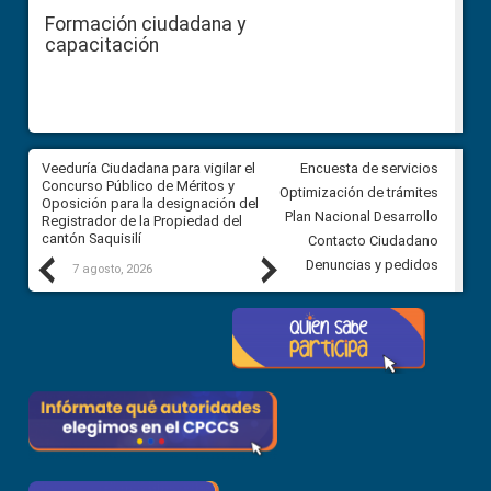
Formación ciudadana y
capacitación
Veeduría Ciudadana para vigilar el
Veeduría Ciudadana para vigila
Encuesta de servicios
Concurso Público de Méritos y
construcción del asfaltado de
Optimización de trámites
Oposición para la designación del
diferentes barrios del sector 
Plan Nacional Desarrollo
Registrador de la Propiedad del
Ballenita del cantón Santa Ele
cantón Saquisilí
Contacto Ciudadano
Previous
Next
Denuncias y pedidos
7 agosto, 2026
7 agosto, 2026