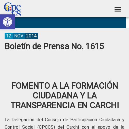
Skip
Skip
Skip
Skip
to
to
to
to
Abrir barra de herramientas
Consejo
primary
main
primary
footer
Construyendo
navigation
content
sidebar
de
Poder
Ciudadano
Participación
12
NOV
2014
Boletín de Prensa No. 1615
Ciudadana
y
Control
Social
FOMENTO A LA FORMACIÓN
CIUDADANA Y LA
TRANSPARENCIA EN CARCHI
La Delegación del Consejo de Participación Ciudadana y
Control Social (CPCCS) del Carchi con el apoyo de la