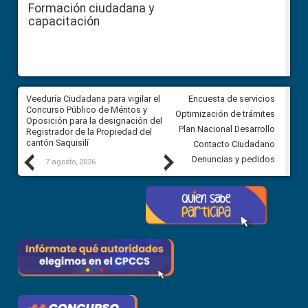
Formación ciudadana y
capacitación
Veeduría Ciudadana para vigilar el
Veeduría Ciudadana para vigila
Encuesta de servicios
Concurso Público de Méritos y
construcción del asfaltado de
Optimización de trámites
Oposición para la designación del
diferentes barrios del sector 
Plan Nacional Desarrollo
Registrador de la Propiedad del
Ballenita del cantón Santa Ele
cantón Saquisilí
Contacto Ciudadano
Previous
Next
Denuncias y pedidos
7 agosto, 2026
7 agosto, 2026