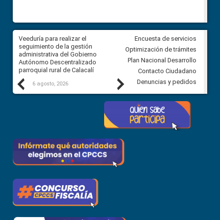
Veeduría para realizar el
Veeduría para vigilar los acue
Encuesta de servicios
ra
seguimiento de la gestión
derivados de la Audiencia Púb
Optimización de trámites
ara
administrativa del Gobierno
entre el GAD de Ibarra y la
Plan Nacional Desarrollo
Autónomo Descentralizado
comunidad Urbina, parroquia l
parroquial rural de Calacalí
Carolina
Contacto Ciudadano
Previous
Next
Denuncias y pedidos
6 agosto, 2026
5 agosto, 2026