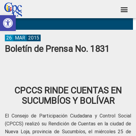
Skip
Skip
Skip
Skip
to
to
to
to
Abrir barra de herramientas
Consejo
primary
main
primary
footer
Construyendo
navigation
content
sidebar
de
Poder
Ciudadano
Participación
26
MAR
2015
Boletín de Prensa No. 1831
Ciudadana
y
Control
Social
CPCCS RINDE CUENTAS EN
SUCUMBÍOS Y BOLÍVAR
El Consejo de Participación Ciudadana y Control Social
(CPCCS) realizó su Rendición de Cuentas en la ciudad de
Nueva Loja, provincia de Sucumbíos, el miércoles 25 de