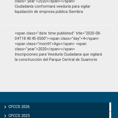
class="year">2020</span></span>
Ciudadanía conformará veeduría para vigilar
liquidación de empresa pública Siembra
<span class="date time published" title="2020-08-
04T18:40:45-0500"><span class="day">4</span>
<span class="month">Ago</span> <span
class="year">2020</span></span>
Inscripciones para Veeduría Ciudadana que vigilará
la construcción del Parque Central de Guamote
Primary
Sidebar
CPCCS 2026
CPCCS 2025