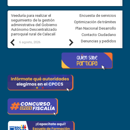
Veeduría para realizar el
Veeduría para vigilar los acue
Encuesta de servicios
ra
seguimiento de la gestión
derivados de la Audiencia Púb
Optimización de trámites
ara
administrativa del Gobierno
entre el GAD de Ibarra y la
Plan Nacional Desarrollo
Autónomo Descentralizado
comunidad Urbina, parroquia l
parroquial rural de Calacalí
Carolina
Contacto Ciudadano
Previous
Next
Denuncias y pedidos
6 agosto, 2026
5 agosto, 2026