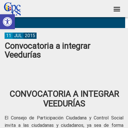
Skip
Skip
Skip
Skip
to
to
to
to
Abrir barra de herramientas
Consejo
primary
main
primary
footer
Construyendo
navigation
content
sidebar
de
Poder
Ciudadano
Participación
11
JUL
2015
Convocatoria a integrar
Ciudadana
Veedurías
y
Control
Social
CONVOCATORIA A INTEGRAR
VEEDURÍAS
El Consejo de Participación Ciudadana y Control Social
invita a las ciudadanas y ciudadanos, ya sea de forma