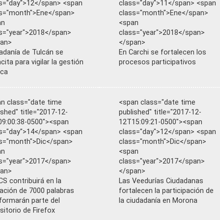
s="day">12</span> <span
class="day">11</span> <span
ss="month">Ene</span>
class="month">Ene</span>
an
<span
s="year">2018</span>
class="year">2018</span>
pan>
</span>
adanía de Tulcán se
En Carchi se fortalecen los
cita para vigilar la gestión
procesos participativos
ica
n class="date time
<span class="date time
ished" title="2017-12-
published" title="2017-12-
9:00:38-0500"><span
12T15:09:21-0500"><span
s="day">14</span> <span
class="day">12</span> <span
s="month">Dic</span>
class="month">Dic</span>
an
<span
s="year">2017</span>
class="year">2017</span>
pan>
</span>
S contribuirá en la
Las Veedurías Ciudadanas
dación de 7000 palabras
fortalecen la participación de
formarán parte del
la ciudadanía en Morona
sitorio de Firefox