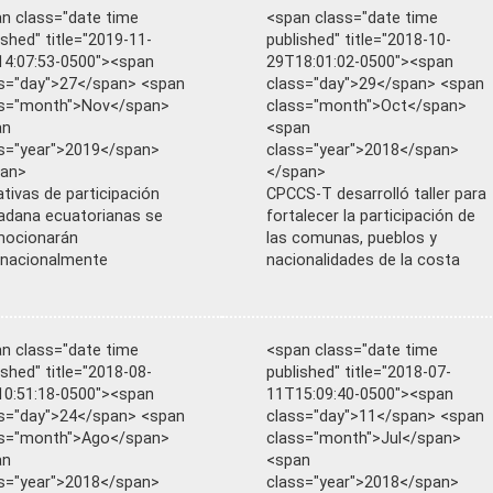
n class="date time
<span class="date time
ished" title="2019-11-
published" title="2018-10-
4:07:53-0500"><span
29T18:01:02-0500"><span
s="day">27</span> <span
class="day">29</span> <span
ss="month">Nov</span>
class="month">Oct</span>
an
<span
s="year">2019</span>
class="year">2018</span>
pan>
</span>
iativas de participación
CPCCS-T desarrolló taller para
adana ecuatorianas se
fortalecer la participación de
mocionarán
las comunas, pueblos y
rnacionalmente
nacionalidades de la costa
n class="date time
<span class="date time
ished" title="2018-08-
published" title="2018-07-
0:51:18-0500"><span
11T15:09:40-0500"><span
s="day">24</span> <span
class="day">11</span> <span
ss="month">Ago</span>
class="month">Jul</span>
an
<span
s="year">2018</span>
class="year">2018</span>