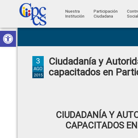
Nuestra
Participación
Contr
Institución
Ciudadana
Socia
Consejo
Abrir barra de herramientas
Skip
Skip
Skip
Skip
Construyendo
to
to
to
to
de
Poder
primary
main
primary
footer
Ciudadano
Participación
navigation
content
sidebar
Ciudadanía y Autorid
Ciudadana
3
y
AGO
capacitados en Part
2015
Control
Social
CIUDADANÍA Y AUTO
CAPACITADOS EN