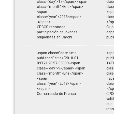
class="day">17</span> <span
clas
class="month">Ene</span>
cla
<span
<sp
class="year">2018</span>
clas
</span>
</s
CPCCS reconoce
Ciud
participación de jóvenes
capa
brigadistas en Carchi
públ
<span class="date time
<spa
published" title="2018-01-
publ
09T21:20:57-0500"><span
14T0
class="day">9</span> <span
clas
class="month">Ene</span>
clas
<span
<sp
class="year">2018</span>
clas
</span>
</s
Comunicado de Prensa
CPCC
vali
que 
repo