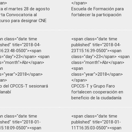
pan>
</span>
a el martes 28 de agosto
Escuela de Formación para
rta Convocatoria al
fortalecer la participación
urso para designar CNE
n class="date time
<span class="date time
ished" title="2018-04-
published" title="2018-04-
6:23:48-0500"><span
23T15:16:39-0500"><span
s="day">23</span> <span
class="day">23</span> <span
s="month">Abr</span>
class="month">Abr</span>
an
<span
s="year">2018</span>
class="year">2018</span>
pan>
</span>
o del CPCCS-T sesionará
CPCCS-T y Grupo Faro
anabí
fortalecen cooperación en
beneficio de la ciudadanía
n class="date time
<span class="date time
ished" title="2018-01-
published" title="2018-01-
5:18:09-0500"><span
11T16:35:03-0500"><span