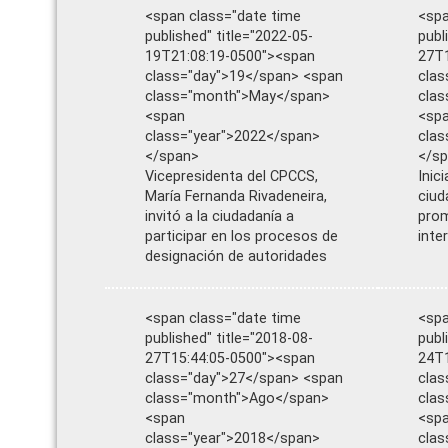
<span class="date time
<spa
published" title="2022-05-
publ
19T21:08:19-0500"><span
27T1
class="day">19</span> <span
clas
class="month">May</span>
cla
<span
<sp
class="year">2022</span>
clas
</span>
</s
Vicepresidenta del CPCCS,
Inic
María Fernanda Rivadeneira,
ciud
invitó a la ciudadanía a
pro
participar en los procesos de
inte
designación de autoridades
<span class="date time
<spa
published" title="2018-08-
publ
27T15:44:05-0500"><span
24T1
class="day">27</span> <span
clas
class="month">Ago</span>
cla
<span
<sp
class="year">2018</span>
clas