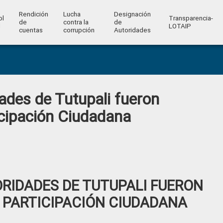
Rendición
Lucha
Designación
ol
Transparencia-
de
contra la
de
l
LOTAIP
cuentas
corrupción
Autoridades
ades de Tutupali fueron
icipación Ciudadana
RIDADES DE TUTUPALI FUERON
 PARTICIPACIÓN CIUDADANA