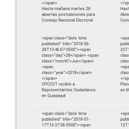
</span>
</s
Hasta mañana martes 28
Hast
abiertas postulaciones para
Abie
Consejo Nacional Electoral
Conc
<span class="date time
<spa
published" title="2018-06-
publ
28T13:46:07-0500"><span
23T1
class="day">28</span> <span
clas
class="month">Jun</span>
clas
<span
<sp
class="year">2018</span>
clas
</span>
</s
CPCCST recibió a
Plen
Representantes Ciudadanos
en M
en Guayaquil
<span class="date time
<spa
published" title="2018-01-
publ
17T16:37:38-0500"><span
12T1