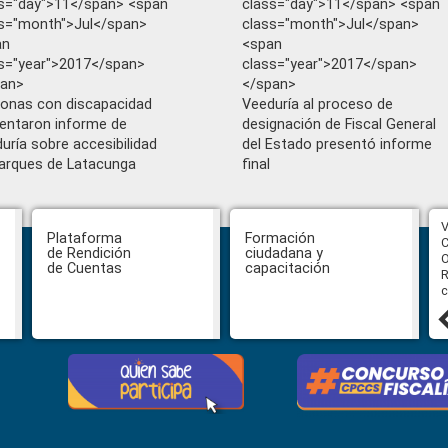
s="day">11</span> <span
class="day">11</span> <span
s="month">Jul</span>
class="month">Jul</span>
an
<span
s="year">2017</span>
class="year">2017</span>
pan>
</span>
onas con discapacidad
Veeduría al proceso de
entaron informe de
designación de Fiscal General
uría sobre accesibilidad
del Estado presentó informe
arques de Latacunga
final
CPCCS aprueba convocatoria a
V
Plataforma
Formación
Veeduría para designación de la
C
de Rendición
ciudadana y
autoridad de la SOT
O
de Cuentas
capacitación
R
c
31 julio, 2026