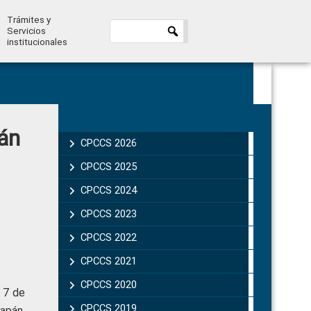
Trámites y
Servicios
institucionales
Primary
án
Sidebar
CPCCS 2026
CPCCS 2025
CPCCS 2024
CPCCS 2023
CPCCS 2022
CPCCS 2021
CPCCS 2020
 7 de
CPCCS 2019 .
apán,