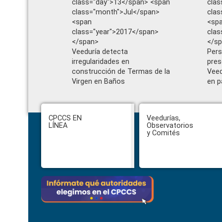
class="day">13</span> <span
clas
class="month">Jul</span>
clas
<span
<sp
class="year">2017</span>
clas
</span>
</s
Veeduría detecta
Pers
irregularidades en
pres
construcción de Termas de la
Veed
Virgen en Baños
en p
Footer
CPCCS EN
Veedurías,
LÍNEA
Observatorios
y Comités