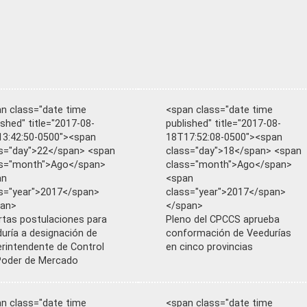
n class="date time
<span class="date time
ished" title="2017-08-
published" title="2017-08-
3:42:50-0500"><span
18T17:52:08-0500"><span
s="day">22</span> <span
class="day">18</span> <span
ss="month">Ago</span>
class="month">Ago</span>
an
<span
s="year">2017</span>
class="year">2017</span>
pan>
</span>
rtas postulaciones para
Pleno del CPCCS aprueba
uría a designación de
conformación de Veedurías
rintendente de Control
en cinco provincias
Poder de Mercado
n class="date time
<span class="date time