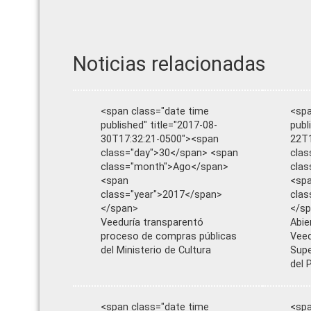
Noticias relacionadas
<span class="date time
<spa
published" title="2017-08-
publ
30T17:32:21-0500"><span
22T1
class="day">30</span> <span
clas
class="month">Ago</span>
cla
<span
<sp
class="year">2017</span>
clas
</span>
</s
Veeduría transparentó
Abie
proceso de compras públicas
Veed
del Ministerio de Cultura
Supe
del 
<span class="date time
<spa