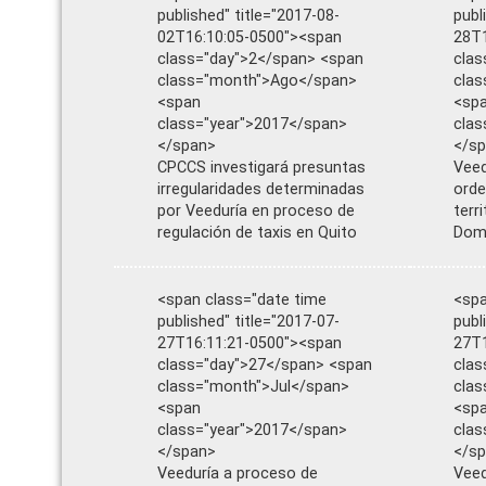
published" title="2017-08-
publ
02T16:10:05-0500"><span
28T1
class="day">2</span> <span
clas
class="month">Ago</span>
clas
<span
<sp
class="year">2017</span>
clas
</span>
</s
CPCCS investigará presuntas
Veed
irregularidades determinadas
orde
por Veeduría en proceso de
terr
regulación de taxis en Quito
Dom
<span class="date time
<spa
published" title="2017-07-
publ
27T16:11:21-0500"><span
27T1
class="day">27</span> <span
clas
class="month">Jul</span>
clas
<span
<sp
class="year">2017</span>
clas
</span>
</s
Veeduría a proceso de
Veed