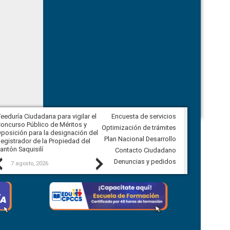
eeduría Ciudadana para vigilar el
Encuesta de servicios
Veeduría Ciudadana para vigilar la
oncurso Público de Méritos y
construcción del asfaltado de
Optimización de trámites
posición para la designación del
diferentes barrios del sector de
Plan Nacional Desarrollo
egistrador de la Propiedad del
Ballenita del cantón Santa Elena
antón Saquisilí
Contacto Ciudadano
Previous
Next
Denuncias y pedidos
7 agosto, 2026
7 agosto, 2026