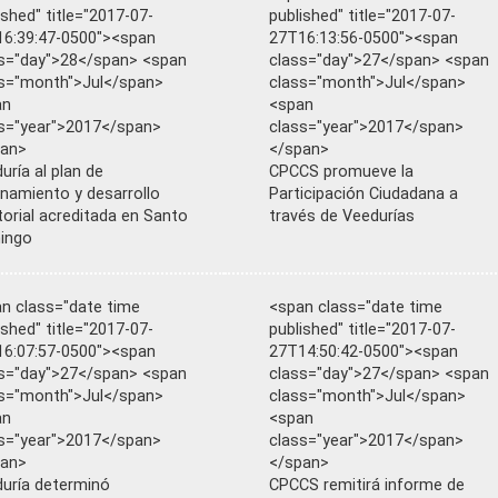
ished" title="2017-07-
published" title="2017-07-
6:39:47-0500"><span
27T16:13:56-0500"><span
s="day">28</span> <span
class="day">27</span> <span
s="month">Jul</span>
class="month">Jul</span>
an
<span
s="year">2017</span>
class="year">2017</span>
pan>
</span>
uría al plan de
CPCCS promueve la
namiento y desarrollo
Participación Ciudadana a
itorial acreditada en Santo
través de Veedurías
ingo
n class="date time
<span class="date time
ished" title="2017-07-
published" title="2017-07-
6:07:57-0500"><span
27T14:50:42-0500"><span
s="day">27</span> <span
class="day">27</span> <span
s="month">Jul</span>
class="month">Jul</span>
an
<span
s="year">2017</span>
class="year">2017</span>
pan>
</span>
uría determinó
CPCCS remitirá informe de