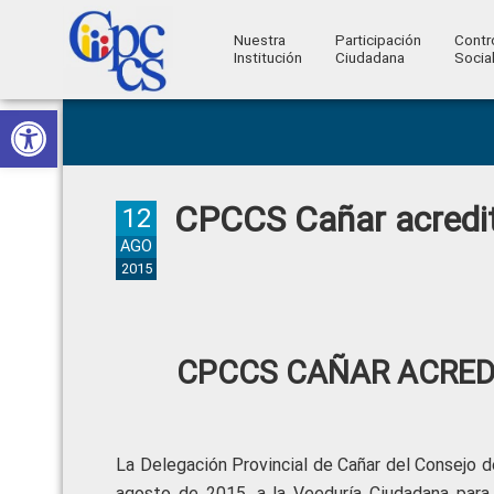
Nuestra
Participación
Contr
Institución
Ciudadana
Socia
Consejo
Abrir barra de herramientas
Skip
Skip
Skip
Skip
Construyendo
to
to
to
to
de
Poder
primary
main
primary
footer
Ciudadano
Participación
navigation
content
sidebar
CPCCS Cañar acredit
Ciudadana
12
y
AGO
2015
Control
Social
CPCCS CAÑAR ACREDI
La Delegación Provincial de Cañar del Consejo d
agosto de 2015, a la Veeduría Ciudadana para “