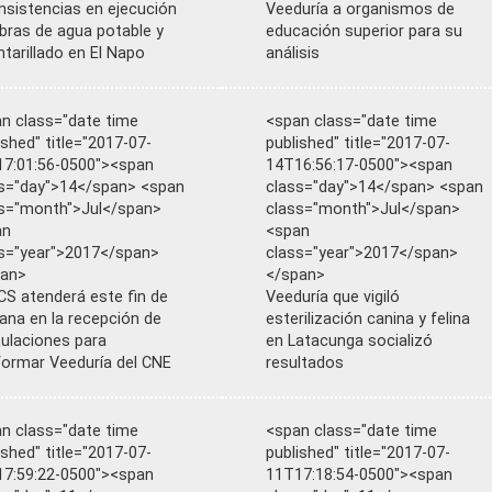
nsistencias en ejecución
Veeduría a organismos de
bras de agua potable y
educación superior para su
ntarillado en El Napo
análisis
n class="date time
<span class="date time
ished" title="2017-07-
published" title="2017-07-
7:01:56-0500"><span
14T16:56:17-0500"><span
s="day">14</span> <span
class="day">14</span> <span
s="month">Jul</span>
class="month">Jul</span>
an
<span
s="year">2017</span>
class="year">2017</span>
pan>
</span>
S atenderá este fin de
Veeduría que vigiló
na en la recepción de
esterilización canina y felina
ulaciones para
en Latacunga socializó
ormar Veeduría del CNE
resultados
n class="date time
<span class="date time
ished" title="2017-07-
published" title="2017-07-
7:59:22-0500"><span
11T17:18:54-0500"><span