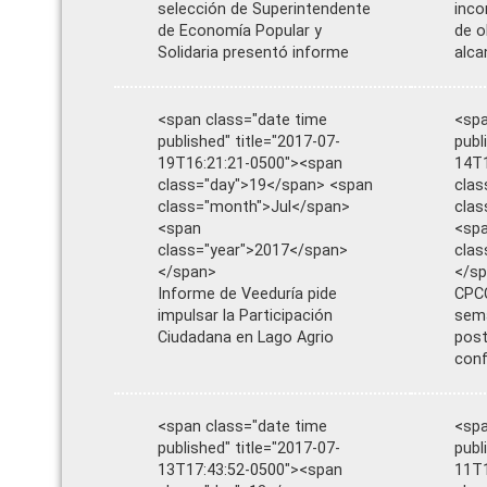
selección de Superintendente
inco
de Economía Popular y
de o
Solidaria presentó informe
alca
<span class="date time
<spa
published" title="2017-07-
publ
19T16:21:21-0500"><span
14T1
class="day">19</span> <span
clas
class="month">Jul</span>
clas
<span
<sp
class="year">2017</span>
clas
</span>
</s
Informe de Veeduría pide
CPCC
impulsar la Participación
sema
Ciudadana en Lago Agrio
post
conf
<span class="date time
<spa
published" title="2017-07-
publ
13T17:43:52-0500"><span
11T1