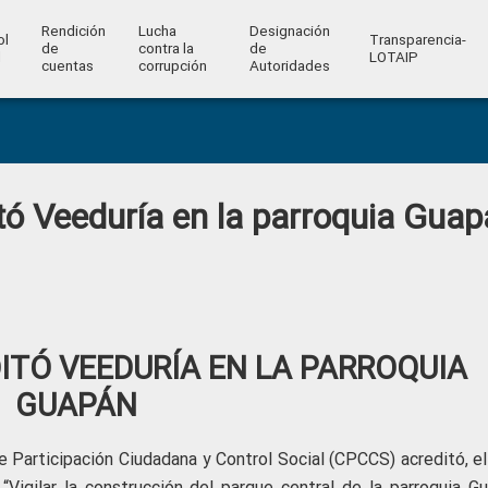
Rendición
Lucha
Designación
ol
Transparencia-
de
contra la
de
l
LOTAIP
cuentas
corrupción
Autoridades
ó Veeduría en la parroquia Guap
TÓ VEEDURÍA EN LA PARROQUIA
GUAPÁN
e Participación Ciudadana y Control Social (CPCCS) acreditó, el
Vigilar la construcción del parque central de la parroquia Gu