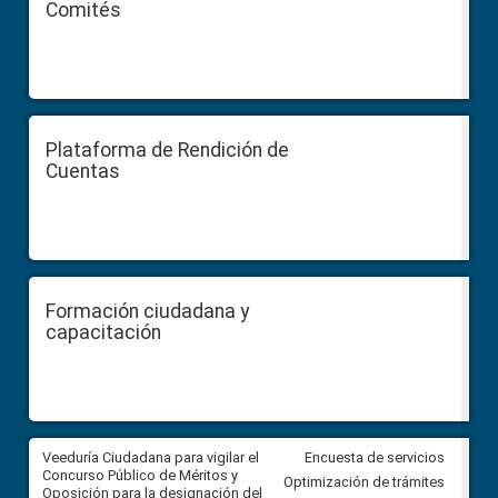
Comités
Plataforma de Rendición de
Cuentas
Formación ciudadana y
capacitación
Veeduría Ciudadana para vigilar el
Veeduría Ciudadana para vigila
Encuesta de servicios
Concurso Público de Méritos y
construcción del asfaltado de
Optimización de trámites
Oposición para la designación del
diferentes barrios del sector 