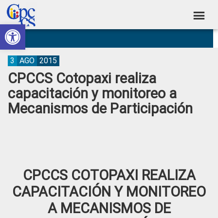
Skip
Skip
Skip
Skip
to
to
to
to
Abrir barra de herramientas
Consejo
primary
main
primary
footer
Construyendo
navigation
content
sidebar
de
Poder
Ciudadano
Participación
3
AGO
2015
CPCCS Cotopaxi realiza
Ciudadana
capacitación y monitoreo a
y
Mecanismos de Participación
Control
Social
CPCCS COTOPAXI REALIZA
CAPACITACIÓN Y MONITOREO
A MECANISMOS DE