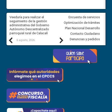
Veeduría para realizar el
Veeduría para vigilar los acue
Encuesta de servicios
ra
seguimiento de la gestión
derivados de la Audiencia Púb
Optimización de trámites
ara
administrativa del Gobierno
entre el GAD de Ibarra y la
Plan Nacional Desarrollo
Autónomo Descentralizado
comunidad Urbina, parroquia l
parroquial rural de Calacalí
Carolina
Contacto Ciudadano
Previous
Next
Denuncias y pedidos
6 agosto, 2026
5 agosto, 2026