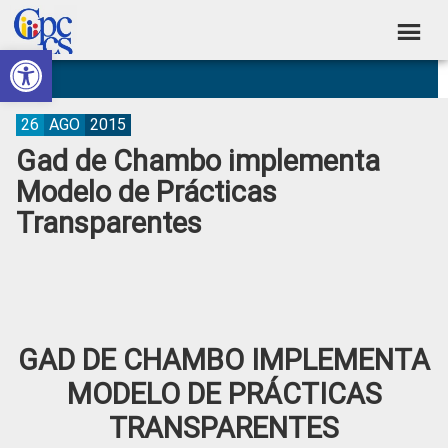
Skip
Skip
Skip
Skip
to
to
to
to
Abrir barra de herramientas
Consejo
primary
main
primary
footer
Construyendo
navigation
content
sidebar
de
Poder
Ciudadano
Participación
26
AGO
2015
Gad de Chambo implementa
Ciudadana
Modelo de Prácticas
y
Transparentes
Control
Social
GAD DE CHAMBO IMPLEMENTA
MODELO DE PRÁCTICAS
TRANSPARENTES