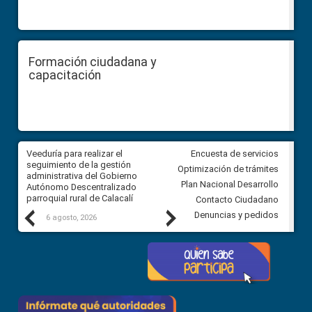
Formación ciudadana y
capacitación
Veeduría para realizar el
Veeduría para vigilar los acue
Encuesta de servicios
ra
seguimiento de la gestión
derivados de la Audiencia Púb
Optimización de trámites
ara
administrativa del Gobierno
entre el GAD de Ibarra y la
Plan Nacional Desarrollo
Autónomo Descentralizado
comunidad Urbina, parroquia l
parroquial rural de Calacalí
Carolina
Contacto Ciudadano
Previous
Next
Denuncias y pedidos
6 agosto, 2026
5 agosto, 2026