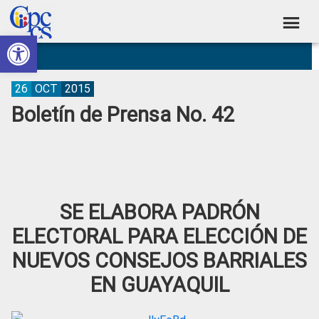
Skip
Skip
Skip
Skip
to
to
to
to
Abrir barra de herramientas
Consejo
primary
main
primary
footer
Construyendo
navigation
content
sidebar
de
Poder
Ciudadano
Participación
26
OCT
2015
Boletín de Prensa No. 42
Ciudadana
y
Control
Social
SE ELABORA PADRÓN
ELECTORAL PARA ELECCIÓN DE
NUEVOS CONSEJOS BARRIALES
EN GUAYAQUIL