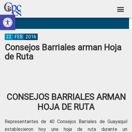
Skip
Skip
Skip
Skip
to
to
to
to
Abrir barra de herramientas
Consejo
primary
main
primary
footer
Construyendo
navigation
content
sidebar
de
Poder
Ciudadano
Participación
22
FEB
2016
Consejos Barriales arman Hoja
Ciudadana
de Ruta
y
Control
Social
CONSEJOS BARRIALES ARMAN
HOJA DE RUTA
Representantes de 40 Consejos Barriales de Guayaquil
establecieron hoy una hoja de ruta durante un