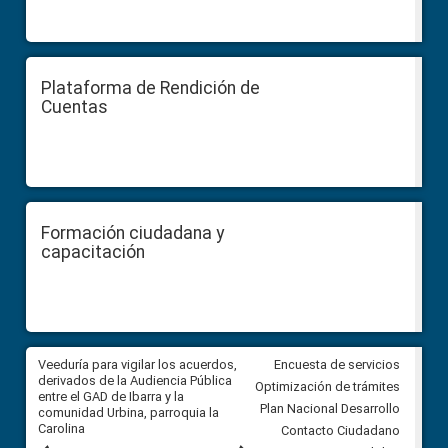
Plataforma de Rendición de
Cuentas
Formación ciudadana y
capacitación
Veeduría para vigilar los acuerdos,
CPCCS convoca a Veeduría
Encuesta de servicios
 a
derivados de la Audiencia Pública
Ciudadana para vigilar el conc
Optimización de trámites
ión
entre el GAD de Ibarra y la
en la Universidad de Cuenca
Plan Nacional Desarrollo
comunidad Urbina, parroquia la
Carolina
Contacto Ciudadano