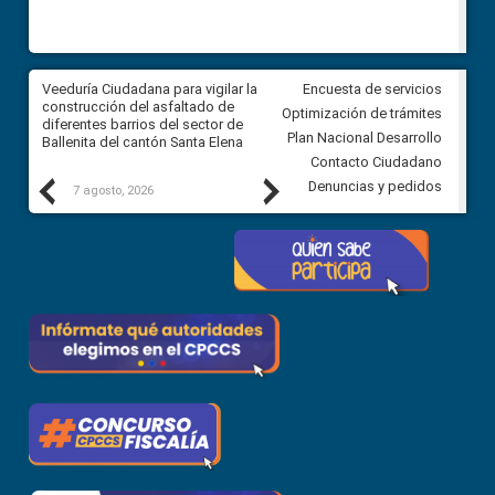
Veeduría Ciudadana para vigilar la
Veeduría Ciudadana para vigila
Encuesta de servicios
construcción del asfaltado de
Concurso Público de Méritos p
Optimización de trámites
l
diferentes barrios del sector de
selección y designación de las
Plan Nacional Desarrollo
Ballenita del cantón Santa Elena
Jueces de la Corte Nacional d
Justicia
Contacto Ciudadano
Previous
Next
Denuncias y pedidos
7 agosto, 2026
7 agosto, 2026