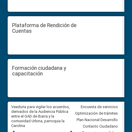
Plataforma de Rendición de
Cuentas
Formación ciudadana y
capacitación
Veeduría para vigilar los acuerdos,
CPCCS convoca a Veeduría
Encuesta de servicios
 a
derivados de la Audiencia Pública
Ciudadana para vigilar el conc
Optimización de trámites
ión
entre el GAD de Ibarra y la
en la Universidad de Cuenca
Plan Nacional Desarrollo
comunidad Urbina, parroquia la
Carolina
Contacto Ciudadano