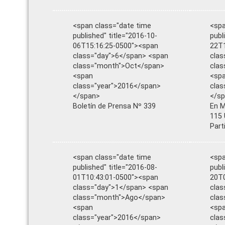
<span class="date time
<spa
published" title="2016-10-
publ
06T15:16:25-0500"><span
22T1
class="day">6</span> <span
clas
class="month">Oct</span>
cla
<span
<sp
class="year">2016</span>
clas
</span>
</s
Boletín de Prensa Nº 339
En M
115 
Part
<span class="date time
<spa
published" title="2016-08-
publ
01T10:43:01-0500"><span
20T0
class="day">1</span> <span
clas
class="month">Ago</span>
clas
<span
<sp
class="year">2016</span>
clas