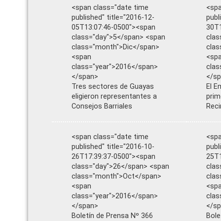
<span class="date time
<spa
published" title="2016-12-
publ
05T13:07:46-0500"><span
30T1
class="day">5</span> <span
clas
class="month">Dic</span>
cla
<span
<sp
class="year">2016</span>
clas
</span>
</s
Tres sectores de Guayas
El E
eligieron representantes a
prim
Consejos Barriales
Reci
<span class="date time
<spa
published" title="2016-10-
publ
26T17:39:37-0500"><span
25T1
class="day">26</span> <span
clas
class="month">Oct</span>
cla
<span
<sp
class="year">2016</span>
clas
</span>
</s
Boletín de Prensa Nº 366
Bole