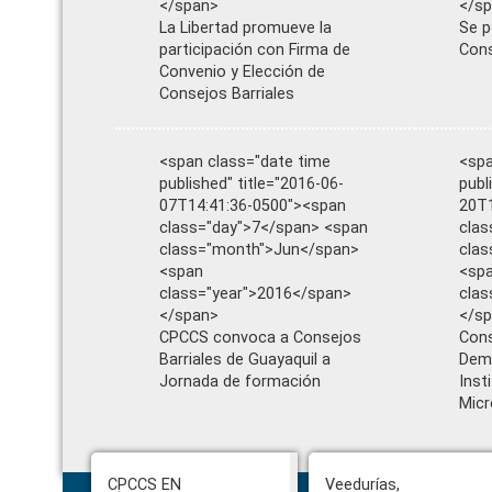
</span>
</s
La Libertad promueve la
Se p
participación con Firma de
Cons
Convenio y Elección de
Consejos Barriales
<span class="date time
<spa
published" title="2016-06-
publ
07T14:41:36-0500"><span
20T1
class="day">7</span> <span
clas
class="month">Jun</span>
cla
<span
<sp
class="year">2016</span>
clas
</span>
</s
CPCCS convoca a Consejos
Cons
Barriales de Guayaquil a
Dem
Jornada de formación
Inst
Micr
CPCCS EN
Veedurías,