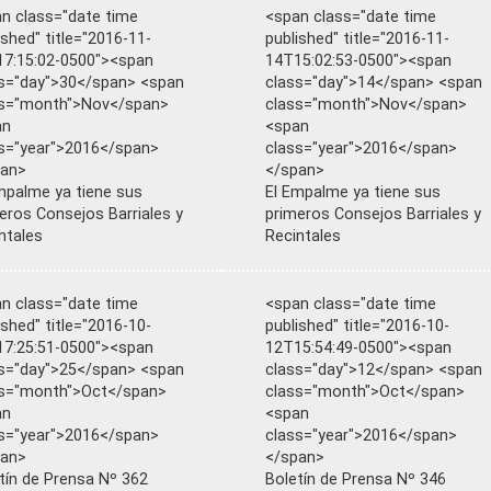
n class="date time
<span class="date time
ished" title="2016-11-
published" title="2016-11-
7:15:02-0500"><span
14T15:02:53-0500"><span
s="day">30</span> <span
class="day">14</span> <span
ss="month">Nov</span>
class="month">Nov</span>
an
<span
s="year">2016</span>
class="year">2016</span>
pan>
</span>
mpalme ya tiene sus
El Empalme ya tiene sus
eros Consejos Barriales y
primeros Consejos Barriales y
ntales
Recintales
n class="date time
<span class="date time
ished" title="2016-10-
published" title="2016-10-
7:25:51-0500"><span
12T15:54:49-0500"><span
s="day">25</span> <span
class="day">12</span> <span
ss="month">Oct</span>
class="month">Oct</span>
an
<span
s="year">2016</span>
class="year">2016</span>
pan>
</span>
tín de Prensa Nº 362
Boletín de Prensa Nº 346