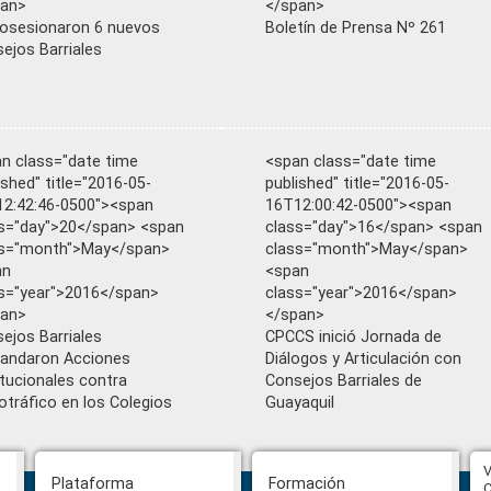
pan>
</span>
osesionaron 6 nuevos
Boletín de Prensa Nº 261
ejos Barriales
n class="date time
<span class="date time
ished" title="2016-05-
published" title="2016-05-
2:42:46-0500"><span
16T12:00:42-0500"><span
s="day">20</span> <span
class="day">16</span> <span
ss="month">May</span>
class="month">May</span>
an
<span
s="year">2016</span>
class="year">2016</span>
pan>
</span>
ejos Barriales
CPCCS inició Jornada de
andaron Acciones
Diálogos y Articulación con
itucionales contra
Consejos Barriales de
otráfico en los Colegios
Guayaquil
CPCCS aprueba convocatoria a
V
Plataforma
Formación
Veeduría para designación de la
C