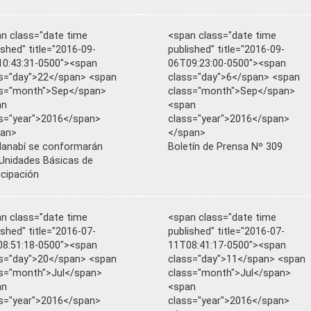
n class="date time
<span class="date time
ished" title="2016-09-
published" title="2016-09-
0:43:31-0500"><span
06T09:23:00-0500"><span
s="day">22</span> <span
class="day">6</span> <span
ss="month">Sep</span>
class="month">Sep</span>
an
<span
s="year">2016</span>
class="year">2016</span>
pan>
</span>
anabí se conformarán
Boletín de Prensa Nº 309
Unidades Básicas de
icipación
n class="date time
<span class="date time
ished" title="2016-07-
published" title="2016-07-
8:51:18-0500"><span
11T08:41:17-0500"><span
s="day">20</span> <span
class="day">11</span> <span
s="month">Jul</span>
class="month">Jul</span>
an
<span
s="year">2016</span>
class="year">2016</span>