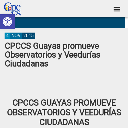
Skip
Skip
Skip
Skip
to
to
to
to
Abrir barra de herramientas
Consejo
primary
main
primary
footer
Construyendo
navigation
content
sidebar
de
Poder
Ciudadano
Participación
4
NOV
2015
CPCCS Guayas promueve
Ciudadana
Observatorios y Veedurías
y
Ciudadanas
Control
Social
CPCCS GUAYAS PROMUEVE
OBSERVATORIOS Y VEEDURÍAS
CIUDADANAS