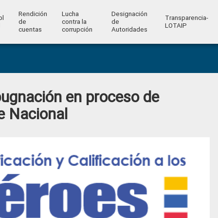
Rendición
Lucha
Designación
ol
Transparencia-
de
contra la
de
l
LOTAIP
cuentas
corrupción
Autoridades
pugnación en proceso de
e Nacional