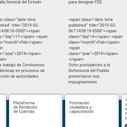
alía General del Estado
para designar FGE
n class="date time
<span class="date time
ished" title="2019-02-
published" title="2019-02-
4:08:10-0500"><span
06T14:08:19-0500"><span
s="day">11</span> <span
class="day">6</span> <span
s="month">Feb</span>
class="month">Feb</span>
an
<span
s="year">2019</span>
class="year">2019</span>
pan>
</span>
ia trabajo de Comisiones
Ocho postulantes a la
émicas en procesos de
Defensoría del Pueblo
cción de autoridades
presentaron sus
impugnaciones
Hasta el 31 de julio se podrán
V
Plataforma
Formación
presentar impugnaciones en
s
de Rendición
ciudadana y
contra de los postulantes al
a
de Cuentas
capacitación
concurso para designar Fiscal
A
General
p
27 julio, 2026