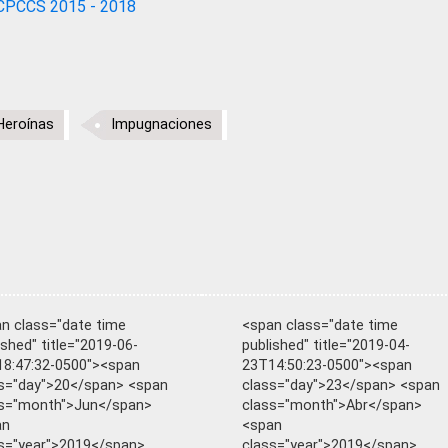
CPCCS 2015 - 2018
Heroínas
Impugnaciones
n class="date time
<span class="date time
ished" title="2019-06-
published" title="2019-04-
8:47:32-0500"><span
23T14:50:23-0500"><span
s="day">20</span> <span
class="day">23</span> <span
ss="month">Jun</span>
class="month">Abr</span>
an
<span
s="year">2019</span>
class="year">2019</span>