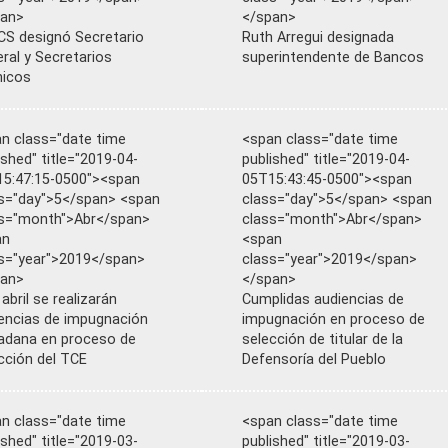
pan>
</span>
S designó Secretario
Ruth Arregui designada
ral y Secretarios
superintendente de Bancos
nicos
n class="date time
<span class="date time
ished" title="2019-04-
published" title="2019-04-
5:47:15-0500"><span
05T15:43:45-0500"><span
s="day">5</span> <span
class="day">5</span> <span
s="month">Abr</span>
class="month">Abr</span>
an
<span
s="year">2019</span>
class="year">2019</span>
pan>
</span>
 abril se realizarán
Cumplidas audiencias de
encias de impugnación
impugnación en proceso de
adana en proceso de
selección de titular de la
cción del TCE
Defensoría del Pueblo
n class="date time
<span class="date time
ished" title="2019-03-
published" title="2019-03-