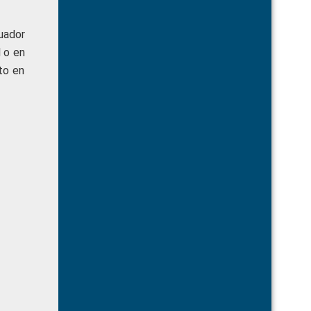
uador
 o en
to en