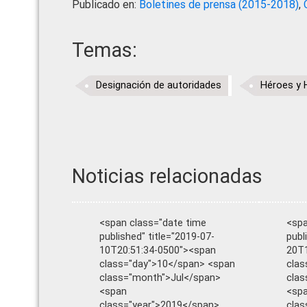
Publicado en:
Boletines de prensa (2015-2018)
,
Temas:
Designación de autoridades
Héroes y 
Noticias relacionadas
<span class="date time
<spa
published" title="2019-07-
publ
10T20:51:34-0500"><span
20T1
class="day">10</span> <span
clas
class="month">Jul</span>
cla
<span
<sp
class="year">2019</span>
clas