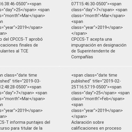
6:38:46-0500"><span
07T15:46:30-0500"><span
s="day">25</span> <span
class="day">7</span> <span
ss="month">Mar</span>
class="month">Mar</span>
an
<span
s="year">2019</span>
class="year">2019</span>
pan>
</span>
o del CPCCS-T aprobó
CPCCS-T acepta una
ficaciones finales de
impugnación en designación
ulantes al TCE
de Superintendente de
Compañías
n class="date time
<span class="date time
ished" title="2019-03-
published" title="2019-02-
2:48:28-0500"><span
25T16:57:19-0500"><span
s="day">7</span> <span
class="day">25</span> <span
ss="month">Mar</span>
class="month">Feb</span>
an
<span
s="year">2019</span>
class="year">2019</span>
pan>
</span>
S-T informa puntajes del
Aclaración sobre
urso para titular de la
calificaciones en proceso