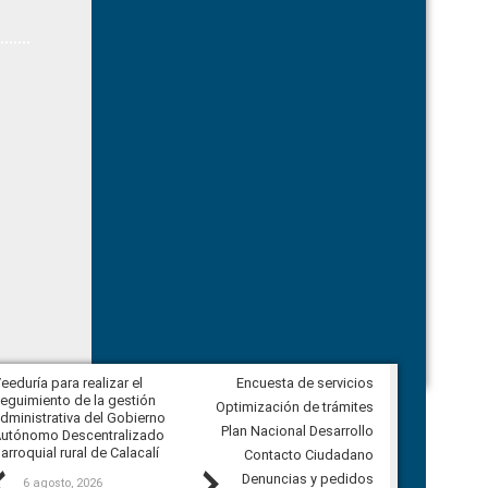
eeduría para realizar el
Encuesta de servicios
Veeduría para vigilar los acuerdos,
eguimiento de la gestión
derivados de la Audiencia Pública
Optimización de trámites
dministrativa del Gobierno
entre el GAD de Ibarra y la
Plan Nacional Desarrollo
utónomo Descentralizado
comunidad Urbina, parroquia la
arroquial rural de Calacalí
Carolina
Contacto Ciudadano
Previous
Next
Denuncias y pedidos
6 agosto, 2026
5 agosto, 2026