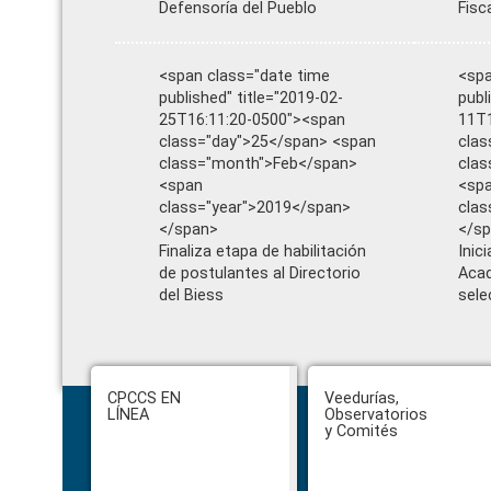
Defensoría del Pueblo
Fisc
<span class="date time
<spa
published" title="2019-02-
publ
25T16:11:20-0500"><span
11T1
class="day">25</span> <span
clas
class="month">Feb</span>
clas
<span
<sp
class="year">2019</span>
clas
</span>
</s
Finaliza etapa de habilitación
Inic
de postulantes al Directorio
Acad
del Biess
sele
Footer
CPCCS EN
Veedurías,
LÍNEA
Observatorios
y Comités