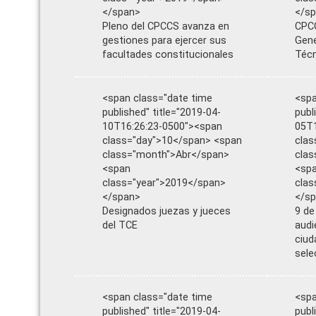
</span>
</s
Pleno del CPCCS avanza en
CPCC
gestiones para ejercer sus
Gene
facultades constitucionales
Téc
<span class="date time
<spa
published" title="2019-04-
publ
10T16:26:23-0500"><span
05T1
class="day">10</span> <span
clas
class="month">Abr</span>
clas
<span
<sp
class="year">2019</span>
clas
</span>
</s
Designados juezas y jueces
9 de
del TCE
audi
ciud
sele
<span class="date time
<spa
published" title="2019-04-
publ