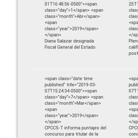
01T16:48:56-0500"><span
25T1
class="day">1</span> <span
clas
class="month">Abr</span>
cla
<span
<sp
class="year">2019</span>
clas
</span>
</s
Diana Salazar designada
Plen
Fiscal General del Estado
cali
post
<span class="date time
<spa
published" title="2019-03-
publ
07T15:24:34-0500"><span
07T1
class="day">7</span> <span
clas
class="month">Mar</span>
cla
<span
<sp
class="year">2019</span>
clas
</span>
</s
CPCCS-T informa puntajes del
CPCC
concurso para titular de la
conc