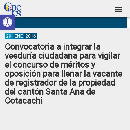
Skip
Skip
Skip
Skip
to
to
to
to
Abrir barra de herramientas
Consejo
primary
main
primary
footer
Construyendo
navigation
content
sidebar
de
Poder
Ciudadano
Participación
29
ENE
2016
Convocatoria a integrar la
Ciudadana
veeduría ciudadana para vigilar
y
el concurso de méritos y
Control
oposición para llenar la vacante
Social
de registrador de la propiedad
del cantón Santa Ana de
Cotacachi