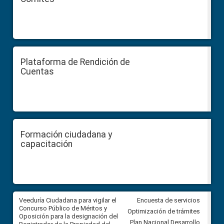
Plataforma de Rendición de
Cuentas
Formación ciudadana y
capacitación
Veeduría Ciudadana para vigilar el
Veeduría Ciudadana para vigila
Encuesta de servicios
Concurso Público de Méritos y
construcción del asfaltado de
Optimización de trámites
Oposición para la designación del
diferentes barrios del sector 
Plan Nacional Desarrollo