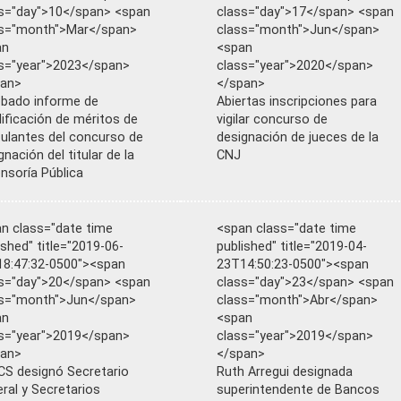
s="day">10</span> <span
class="day">17</span> <span
ss="month">Mar</span>
class="month">Jun</span>
an
<span
s="year">2023</span>
class="year">2020</span>
pan>
</span>
bado informe de
Abiertas inscripciones para
lificación de méritos de
vigilar concurso de
ulantes del concurso de
designación de jueces de la
gnación del titular de la
CNJ
nsoría Pública
n class="date time
<span class="date time
ished" title="2019-06-
published" title="2019-04-
8:47:32-0500"><span
23T14:50:23-0500"><span
s="day">20</span> <span
class="day">23</span> <span
ss="month">Jun</span>
class="month">Abr</span>
an
<span
s="year">2019</span>
class="year">2019</span>
pan>
</span>
S designó Secretario
Ruth Arregui designada
ral y Secretarios
superintendente de Bancos