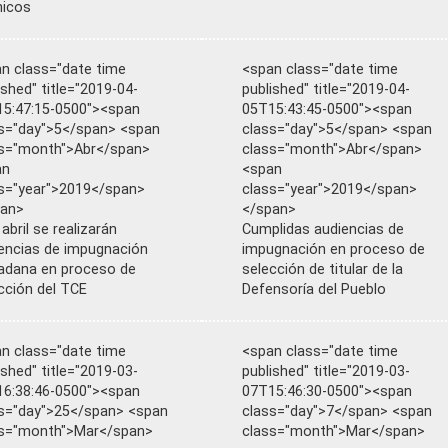
nicos
n class="date time
<span class="date time
ished" title="2019-04-
published" title="2019-04-
5:47:15-0500"><span
05T15:43:45-0500"><span
s="day">5</span> <span
class="day">5</span> <span
s="month">Abr</span>
class="month">Abr</span>
an
<span
s="year">2019</span>
class="year">2019</span>
pan>
</span>
 abril se realizarán
Cumplidas audiencias de
encias de impugnación
impugnación en proceso de
adana en proceso de
selección de titular de la
cción del TCE
Defensoría del Pueblo
n class="date time
<span class="date time
ished" title="2019-03-
published" title="2019-03-
6:38:46-0500"><span
07T15:46:30-0500"><span
s="day">25</span> <span
class="day">7</span> <span
ss="month">Mar</span>
class="month">Mar</span>