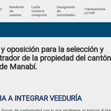
Rendición
Lucha
Designación
ol
Transparencia-
de
contra la
de
l
LOTAIP
cuentas
corrupción
Autoridades
y oposición para la selección y
trador de la propiedad del cantón
 de Manabí.
A A INTEGRAR VEEDURÍA
Social, de conformidad con lo que establece el Artículo 9 liter