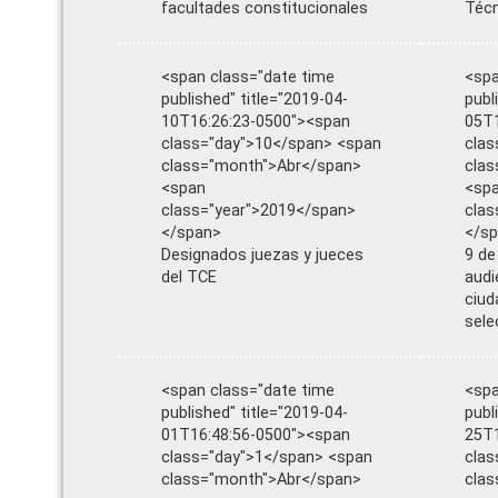
facultades constitucionales
Téc
<span class="date time
<spa
published" title="2019-04-
publ
10T16:26:23-0500"><span
05T1
class="day">10</span> <span
clas
class="month">Abr</span>
clas
<span
<sp
class="year">2019</span>
clas
</span>
</s
Designados juezas y jueces
9 de
del TCE
audi
ciud
sele
<span class="date time
<spa
published" title="2019-04-
publ
01T16:48:56-0500"><span
25T1
class="day">1</span> <span
clas
class="month">Abr</span>
cla