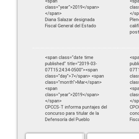
<span
<sp
class="year">2019</span>
clas
</span>
</s
Diana Salazar designada
Plen
Fiscal General del Estado
cali
post
<span class="date time
<spa
published" title="2019-03-
publ
07T15:24:34-0500"><span
07T1
class="day">7</span> <span
clas
class="month">Mar</span>
cla
<span
<sp
class="year">2019</span>
clas
</span>
</s
CPCCS-T informa puntajes del
CPCC
concurso para titular de la
conc
Defensoría del Pueblo
Fisc