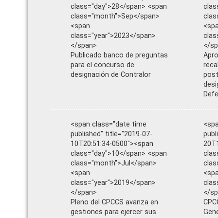
class="day">28</span> <span
clas
class="month">Sep</span>
cla
<span
<sp
class="year">2023</span>
clas
</span>
</s
Publicado banco de preguntas
Apro
para el concurso de
reca
designación de Contralor
post
desi
Defe
<span class="date time
<spa
published" title="2019-07-
publ
10T20:51:34-0500"><span
20T1
class="day">10</span> <span
clas
class="month">Jul</span>
cla
<span
<sp
class="year">2019</span>
clas
</span>
</s
Pleno del CPCCS avanza en
CPCC
gestiones para ejercer sus
Gene