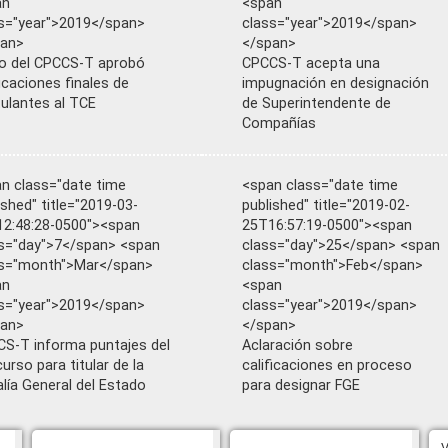
an
<span
s="year">2019</span>
class="year">2019</span>
pan>
</span>
o del CPCCS-T aprobó
CPCCS-T acepta una
ficaciones finales de
impugnación en designación
ulantes al TCE
de Superintendente de
Compañías
n class="date time
<span class="date time
ished" title="2019-03-
published" title="2019-02-
2:48:28-0500"><span
25T16:57:19-0500"><span
s="day">7</span> <span
class="day">25</span> <span
ss="month">Mar</span>
class="month">Feb</span>
an
<span
s="year">2019</span>
class="year">2019</span>
pan>
</span>
S-T informa puntajes del
Aclaración sobre
urso para titular de la
calificaciones en proceso
alía General del Estado
para designar FGE
CPCCS aprueba convocatoria a
V