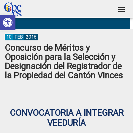
Skip
Skip
Skip
Skip
to
to
to
to
Abrir barra de herramientas
Consejo
primary
main
primary
footer
Construyendo
navigation
content
sidebar
de
Poder
Ciudadano
Participación
10
FEB
2016
Concurso de Méritos y
Ciudadana
Oposición para la Selección y
y
Designación del Registrador de
Control
la Propiedad del Cantón Vinces
Social
CONVOCATORIA A INTEGRAR
VEEDURÍA