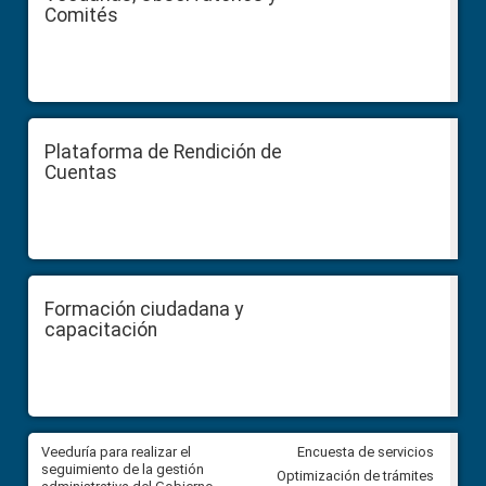
Comités
Plataforma de Rendición de
Cuentas
Formación ciudadana y
capacitación
Veeduría para realizar el
Veeduría para vigilar los acue
Encuesta de servicios
ra
seguimiento de la gestión
derivados de la Audiencia Púb
Optimización de trámites