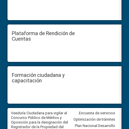
Plataforma de Rendición de
Cuentas
Formación ciudadana y
capacitación
Veeduría Ciudadana para vigilar el
Veeduría Ciudadana para vigila
Encuesta de servicios
Concurso Público de Méritos y
construcción del asfaltado de
Optimización de trámites
Oposición para la designación del
diferentes barrios del sector 
Plan Nacional Desarrollo
Registrador de la Propiedad del
Ballenita del cantón Santa Ele