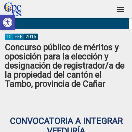
Skip
Skip
Skip
Skip
to
to
to
to
Abrir barra de herramientas
Consejo
primary
main
primary
footer
Construyendo
navigation
content
sidebar
de
Poder
Ciudadano
Participación
10
FEB
2016
Concurso público de méritos y
Ciudadana
oposición para la elección y
y
designación de registrador/a de
Control
la propiedad del cantón el
Social
Tambo, provincia de Cañar
CONVOCATORIA A INTEGRAR
VEEDURÍA