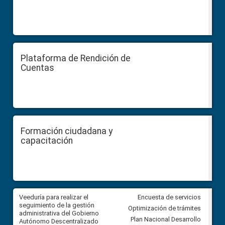
Plataforma de Rendición de
Cuentas
Formación ciudadana y
capacitación
Veeduría para realizar el
Veeduría para vigilar los acue
Encuesta de servicios
ra
seguimiento de la gestión
derivados de la Audiencia Púb
Optimización de trámites
ara
administrativa del Gobierno
entre el GAD de Ibarra y la
Plan Nacional Desarrollo
Autónomo Descentralizado
comunidad Urbina, parroquia l