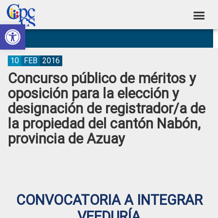
Skip
Skip
Skip
Skip
to
to
to
to
Abrir barra de herramientas
Consejo
primary
main
primary
footer
Construyendo
navigation
content
sidebar
de
Poder
Ciudadano
Participación
10
FEB
2016
Concurso público de méritos y
Ciudadana
oposición para la elección y
y
designación de registrador/a de
Control
la propiedad del cantón Nabón,
Social
provincia de Azuay
CONVOCATORIA A INTEGRAR
VEEDURÍA