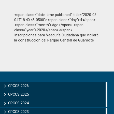
<span class="date time published" title="2020-08-
04T18:40:45-0500"><span class="day">4</span>
<span class="month">Ago</span> <span
class="year">2020</span></span>
Inscripciones para Veeduría Ciudadana que vigilará
la construcción del Parque Central de Guamote
Primary
Sidebar
CPCCS 2026
CPCCS 2025
CPCCS 2024
CPCCS 2023