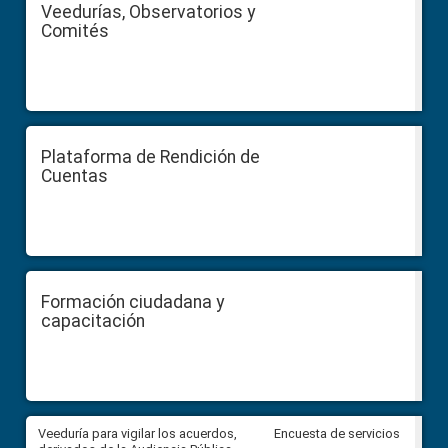
Veedurías, Observatorios y
Comités
Plataforma de Rendición de
Cuentas
Formación ciudadana y
capacitación
Veeduría para vigilar los acuerdos,
CPCCS convoca a Veeduría
Encuesta de servicios