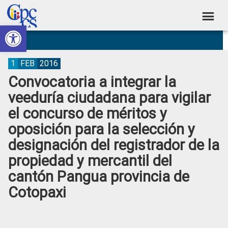
Skip
Skip
Skip
Skip
to
to
to
to
Abrir barra de herramientas
Consejo
primary
main
primary
footer
Construyendo
navigation
content
sidebar
de
Poder
Ciudadano
Participación
1
FEB
2016
Convocatoria a integrar la
Ciudadana
veeduría ciudadana para vigilar
y
el concurso de méritos y
Control
oposición para la selección y
Social
designación del registrador de la
propiedad y mercantil del
cantón Pangua provincia de
Cotopaxi