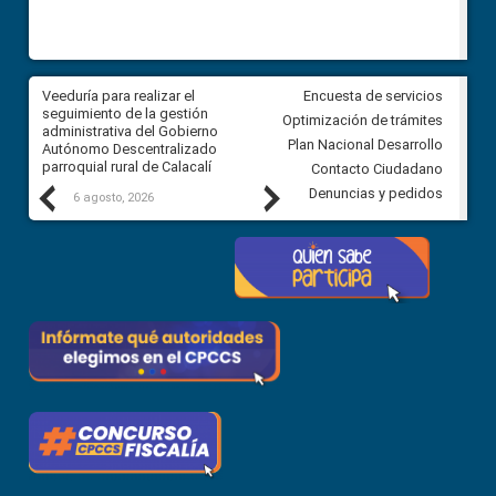
Veeduría para realizar el
Veeduría para vigilar los acue
Encuesta de servicios
ra
seguimiento de la gestión
derivados de la Audiencia Púb
Optimización de trámites
ara
administrativa del Gobierno
entre el GAD de Ibarra y la
Plan Nacional Desarrollo
Autónomo Descentralizado
comunidad Urbina, parroquia l
parroquial rural de Calacalí
Carolina
Contacto Ciudadano
Previous
Next
Denuncias y pedidos
6 agosto, 2026
5 agosto, 2026