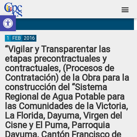
Skip
Skip
Skip
Skip
to
to
to
to
Abrir barra de herramientas
Consejo
primary
main
primary
footer
Construyendo
navigation
content
sidebar
de
Poder
Ciudadano
Participación
1
FEB
2016
“Vigilar y Transparentar las
Ciudadana
etapas precontractuales y
y
contractuales, (Procesos de
Control
Contratación) de la Obra para la
Social
construcción del “Sistema
Regional de Agua Potable para
las Comunidades de la Victoria,
La Florida, Dayuma, Virgen del
Cisne y El Puma, Parroquia
Dayuma, Cantón Francisco de