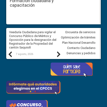
Formación ciudadana y
capacitación
Veeduría Ciudadana para vigilar el
Veeduría Ciudadana para vigila
Encuesta de servicios
Concurso Público de Méritos y
construcción del asfaltado de
Optimización de trámites
Oposición para la designación del
diferentes barrios del sector 
Plan Nacional Desarrollo
Registrador de la Propiedad del
Ballenita del cantón Santa Ele
cantón Saquisilí
Contacto Ciudadano
Previous
Next
Denuncias y pedidos
7 agosto, 2026
7 agosto, 2026