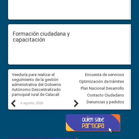
Formación ciudadana y
capacitación
Veeduría para realizar el
Veeduría para vigilar los acue
Encuesta de servicios
ra
seguimiento de la gestión
derivados de la Audiencia Púb
Optimización de trámites
ara
administrativa del Gobierno
entre el GAD de Ibarra y la
Plan Nacional Desarrollo
Autónomo Descentralizado
comunidad Urbina, parroquia l
parroquial rural de Calacalí
Carolina
Contacto Ciudadano
Previous
Next
Denuncias y pedidos
6 agosto, 2026
5 agosto, 2026