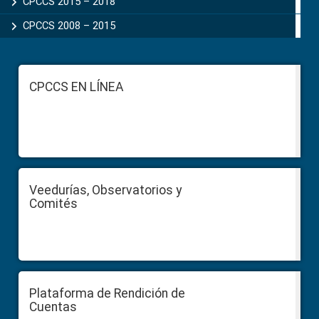
CPCCS 2015 – 2018
CPCCS 2008 – 2015
Footer
CPCCS EN LÍNEA
Veedurías, Observatorios y
Comités
Plataforma de Rendición de
Cuentas