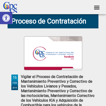
Skip
Skip
Skip
Skip
to
to
to
to
Abrir barra de herramientas
Consejo
primary
main
primary
footer
Construyendo
Proceso de Contratación
navigation
content
sidebar
de
Poder
Ciudadano
Participación
Ciudadana
y
Control
Social
Vigilar el Proceso de Contratación de
16
Mantenimiento Preventivo y Correctivo de
FEB
los Vehículos Livianos y Pesados,
2018
Mantenimiento Preventivo y Correctivo de
las motocicletas, Mantenimiento Correctivo
de los Vehículos KIA y Adquisición de
Combustible para los vehículos de la