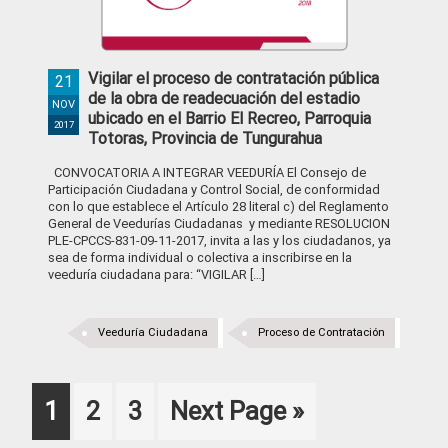
Vigilar el proceso de contratación pública
21
de la obra de readecuación del estadio
NOV
ubicado en el Barrio El Recreo, Parroquia
2017
Totoras, Provincia de Tungurahua
CONVOCATORIA A INTEGRAR VEEDURÍA El Consejo de
Participación Ciudadana y Control Social, de conformidad
con lo que establece el Artículo 28 literal c) del Reglamento
General de Veedurías Ciudadanas y mediante RESOLUCION
PLE-CPCCS-831-09-11-2017, invita a las y los ciudadanos, ya
sea de forma individual o colectiva a inscribirse en la
veeduría ciudadana para: “VIGILAR […]
Veeduría Ciudadana
Proceso de Contratación
Page
Page
Page
Go
1
2
3
Next Page »