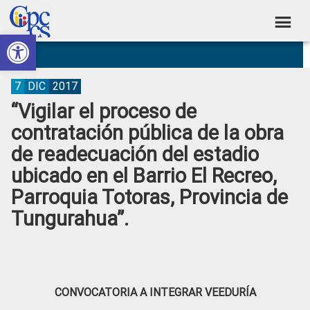
Skip
Skip
Skip
Skip
to
to
to
to
Abrir barra de herramientas
Consejo
primary
main
primary
footer
Construyendo
navigation
content
sidebar
de
Poder
Ciudadano
Participación
7
DIC
2017
“Vigilar el proceso de
Ciudadana
contratación pública de la obra
y
de readecuación del estadio
Control
ubicado en el Barrio El Recreo,
Social
Parroquia Totoras, Provincia de
Tungurahua”.
CONVOCATORIA A INTEGRAR VEEDURÍA