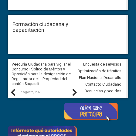
Formación ciudadana y
capacitación
Veeduría Ciudadana para vigilar el
Veeduría Ciudadana para vigila
Encuesta de servicios
Concurso Público de Méritos y
construcción del asfaltado de
Optimización de trámites
Oposición para la designación del
diferentes barrios del sector 
Plan Nacional Desarrollo
Registrador de la Propiedad del
Ballenita del cantón Santa Ele
cantón Saquisilí
Contacto Ciudadano
Previous
Next
Denuncias y pedidos
7 agosto, 2026
7 agosto, 2026