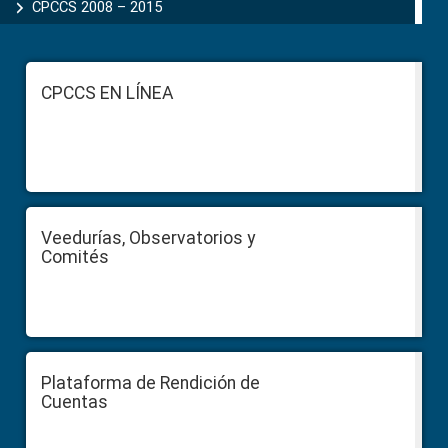
CPCCS 2008 – 2015
Footer
CPCCS EN LÍNEA
Veedurías, Observatorios y
Comités
Plataforma de Rendición de
Cuentas