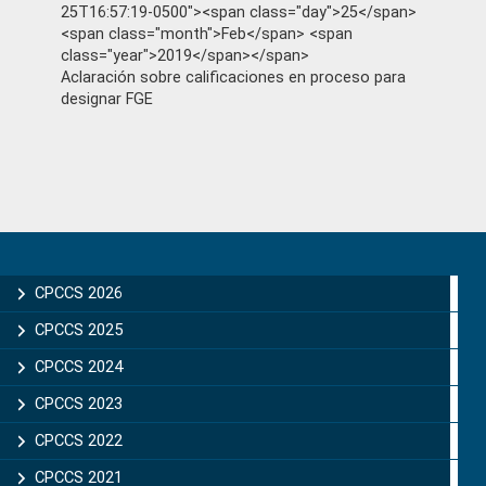
25T16:57:19-0500"><span class="day">25</span>
<span class="month">Feb</span> <span
class="year">2019</span></span>
Aclaración sobre calificaciones en proceso para
designar FGE
Primary
Sidebar
CPCCS 2026
CPCCS 2025
CPCCS 2024
CPCCS 2023
CPCCS 2022
CPCCS 2021