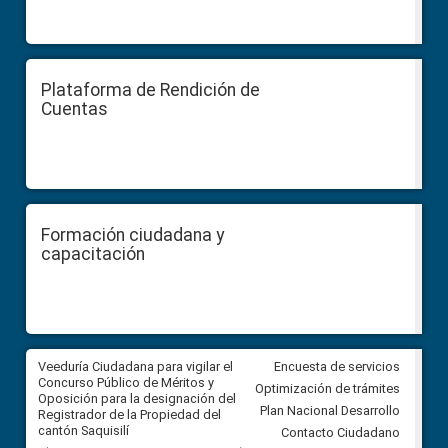
Plataforma de Rendición de
Cuentas
Formación ciudadana y
capacitación
Veeduría Ciudadana para vigilar el
Veeduría Ciudadana para vigila
Encuesta de servicios
Concurso Público de Méritos y
construcción del asfaltado de
Optimización de trámites
Oposición para la designación del
diferentes barrios del sector 
Plan Nacional Desarrollo
Registrador de la Propiedad del
Ballenita del cantón Santa Ele
cantón Saquisilí
Contacto Ciudadano