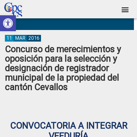
Skip
Skip
Skip
Skip
to
to
to
to
Abrir barra de herramientas
Consejo
primary
main
primary
footer
Construyendo
navigation
content
sidebar
de
Poder
Ciudadano
Participación
11
MAR
2016
Concurso de merecimientos y
Ciudadana
oposición para la selección y
y
designación de registrador
Control
municipal de la propiedad del
Social
cantón Cevallos
CONVOCATORIA A INTEGRAR
VEEDURÍA