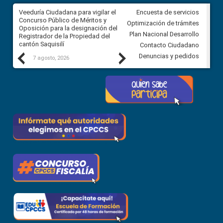
Veeduría Ciudadana para vigilar el
Veeduría Ciudadana para vigila
Encuesta de servicios
Concurso Público de Méritos y
construcción del asfaltado de
Optimización de trámites
Oposición para la designación del
diferentes barrios del sector 
Plan Nacional Desarrollo
Registrador de la Propiedad del
Ballenita del cantón Santa Ele
cantón Saquisilí
Contacto Ciudadano
Previous
Next
Denuncias y pedidos
7 agosto, 2026
7 agosto, 2026