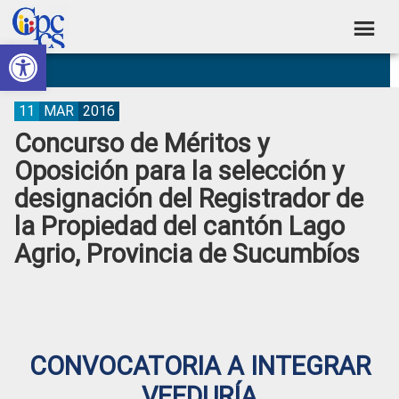
Skip
Skip
Skip
Skip
to
to
to
to
Abrir barra de herramientas
Consejo
primary
main
primary
footer
Construyendo
navigation
content
sidebar
de
Poder
Ciudadano
Participación
11
MAR
2016
Concurso de Méritos y
Ciudadana
Oposición para la selección y
y
designación del Registrador de
Control
la Propiedad del cantón Lago
Social
Agrio, Provincia de Sucumbíos
CONVOCATORIA A INTEGRAR
VEEDURÍA