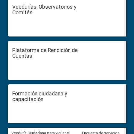
Veedurías, Observatorios y
Comités
Plataforma de Rendición de
Cuentas
Formación ciudadana y
capacitación
Veeduría Ciudadana para vigilar el
Veeduría Ciudadana para vigila
Encuesta de servicios