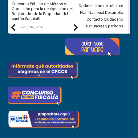
Concurso Público de Méritos y
construcción del asfaltado de
Optimización de trámites
Oposición para la designación del
diferentes barrios del sector 
Plan Nacional Desarrollo
Registrador de la Propiedad del
Ballenita del cantón Santa Ele
cantón Saquisilí
Contacto Ciudadano
Previous
Next
Denuncias y pedidos
7 agosto, 2026
7 agosto, 2026