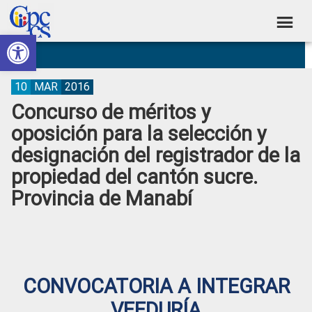
Skip
Skip
Skip
Skip
to
to
to
to
Abrir barra de herramientas
Consejo
primary
main
primary
footer
Construyendo
navigation
content
sidebar
de
Poder
Ciudadano
Participación
10
MAR
2016
Concurso de méritos y
Ciudadana
oposición para la selección y
y
designación del registrador de la
Control
propiedad del cantón sucre.
Social
Provincia de Manabí
CONVOCATORIA A INTEGRAR
VEEDURÍA