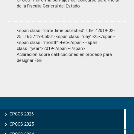
CPCCS-T informa puntajes del concurso para titular
de la Fiscalía General del Estado
<span class="date time published" title="2019-02-
25T16:57:19-0500"><span class="day">25</span>
<span class="month">Feb</span> <span
class="year">2019</span></span>
Aclaración sobre calificaciones en proceso para
designar FGE
Primary
Sidebar
CPCCS 2026
CPCCS 2025