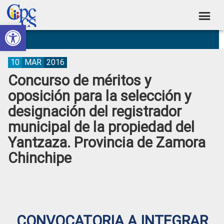
Skip
Skip
Skip
Skip
to
to
to
to
Abrir barra de herramientas
Consejo
primary
main
primary
footer
Construyendo
navigation
content
sidebar
de
Poder
Ciudadano
Participación
10
MAR
2016
Concurso de méritos y
Ciudadana
oposición para la selección y
y
designación del registrador
Control
municipal de la propiedad del
Social
Yantzaza. Provincia de Zamora
Chinchipe
CONVOCATORIA A INTEGRAR