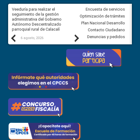
Veeduría para realizar el
Veeduría para vigilar los acue
Encuesta de servicios
ra
seguimiento de la gestión
derivados de la Audiencia Púb
Optimización de trámites
ara
administrativa del Gobierno
entre el GAD de Ibarra y la
Plan Nacional Desarrollo
Autónomo Descentralizado
comunidad Urbina, parroquia l
parroquial rural de Calacalí
Carolina
Contacto Ciudadano
Previous
Next
Denuncias y pedidos
6 agosto, 2026
5 agosto, 2026