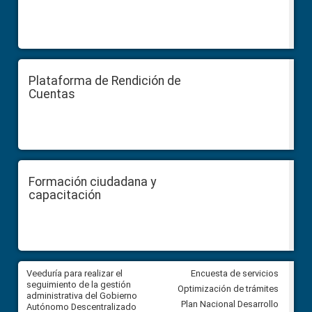
Plataforma de Rendición de
Cuentas
Formación ciudadana y
capacitación
Veeduría para realizar el
Veeduría para vigilar los acue
Encuesta de servicios
ra
seguimiento de la gestión
derivados de la Audiencia Púb
Optimización de trámites
ara
administrativa del Gobierno
entre el GAD de Ibarra y la
Plan Nacional Desarrollo
Autónomo Descentralizado
comunidad Urbina, parroquia l