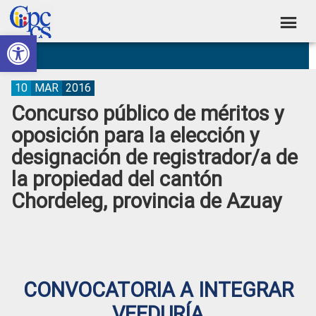
Skip
Skip
Skip
Skip
to
to
to
to
Abrir barra de herramientas
Consejo
primary
main
primary
footer
Construyendo
navigation
content
sidebar
de
Poder
Ciudadano
Participación
10
MAR
2016
Concurso público de méritos y
Ciudadana
oposición para la elección y
y
designación de registrador/a de
Control
la propiedad del cantón
Social
Chordeleg, provincia de Azuay
CONVOCATORIA A INTEGRAR
VEEDURÍA