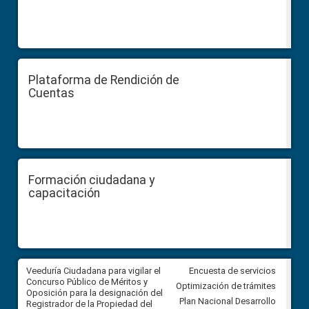
Plataforma de Rendición de
Cuentas
Formación ciudadana y
capacitación
Veeduría Ciudadana para vigilar el
Veeduría Ciudadana para vigila
Encuesta de servicios
Concurso Público de Méritos y
construcción del asfaltado de
Optimización de trámites
Oposición para la designación del
diferentes barrios del sector 
Plan Nacional Desarrollo
Registrador de la Propiedad del
Ballenita del cantón Santa Ele