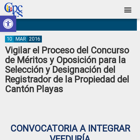
Skip
Skip
Skip
Skip
to
to
to
to
Abrir barra de herramientas
Consejo
primary
main
primary
footer
Construyendo
navigation
content
sidebar
de
Poder
Ciudadano
Participación
10
MAR
2016
Vigilar el Proceso del Concurso
Ciudadana
de Méritos y Oposición para la
y
Selección y Designación del
Control
Registrador de la Propiedad del
Social
Cantón Playas
CONVOCATORIA A INTEGRAR
VEEDURÍA