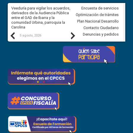
Veeduría para vigilar los acuerdos,
CPCCS convoca a Veeduría
Encuesta de servicios
 a
derivados de la Audiencia Pública
Ciudadana para vigilar el conc
Optimización de trámites
ión
entre el GAD de Ibarra y la
en la Universidad de Cuenca
Plan Nacional Desarrollo
comunidad Urbina, parroquia la
Carolina
Contacto Ciudadano
Previous
Next
Denuncias y pedidos
5 agosto, 2026
5 agosto, 2026