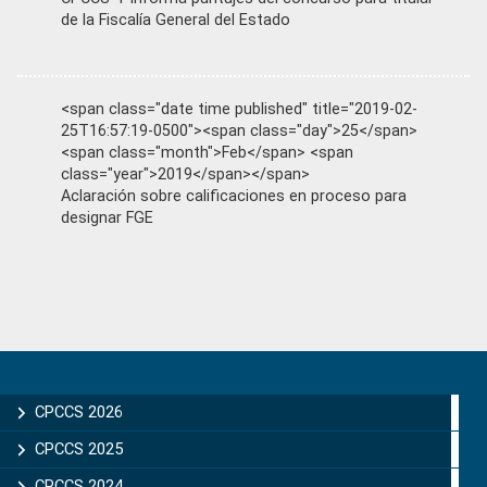
de la Fiscalía General del Estado
<span class="date time published" title="2019-02-
25T16:57:19-0500"><span class="day">25</span>
<span class="month">Feb</span> <span
class="year">2019</span></span>
Aclaración sobre calificaciones en proceso para
designar FGE
Primary
Sidebar
CPCCS 2026
CPCCS 2025
CPCCS 2024