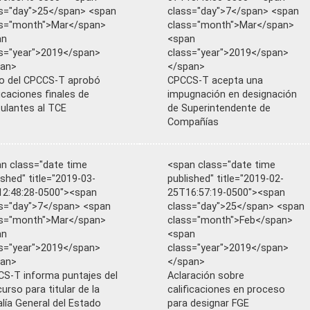
s="day">25</span> <span
class="day">7</span> <span
ss="month">Mar</span>
class="month">Mar</span>
an
<span
s="year">2019</span>
class="year">2019</span>
pan>
</span>
o del CPCCS-T aprobó
CPCCS-T acepta una
ficaciones finales de
impugnación en designación
ulantes al TCE
de Superintendente de
Compañías
n class="date time
<span class="date time
ished" title="2019-03-
published" title="2019-02-
2:48:28-0500"><span
25T16:57:19-0500"><span
s="day">7</span> <span
class="day">25</span> <span
ss="month">Mar</span>
class="month">Feb</span>
an
<span
s="year">2019</span>
class="year">2019</span>
pan>
</span>
S-T informa puntajes del
Aclaración sobre
urso para titular de la
calificaciones en proceso
alía General del Estado
para designar FGE