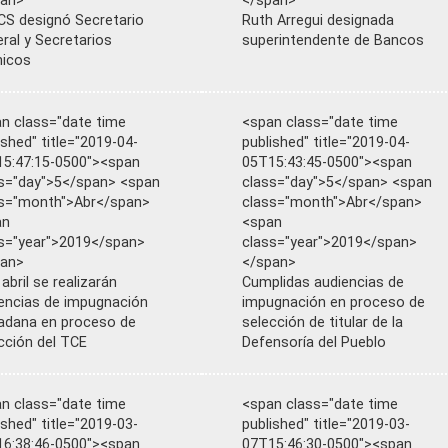
pan>
</span>
S designó Secretario
Ruth Arregui designada
ral y Secretarios
superintendente de Bancos
nicos
n class="date time
<span class="date time
ished" title="2019-04-
published" title="2019-04-
5:47:15-0500"><span
05T15:43:45-0500"><span
s="day">5</span> <span
class="day">5</span> <span
s="month">Abr</span>
class="month">Abr</span>
an
<span
s="year">2019</span>
class="year">2019</span>
pan>
</span>
 abril se realizarán
Cumplidas audiencias de
encias de impugnación
impugnación en proceso de
adana en proceso de
selección de titular de la
cción del TCE
Defensoría del Pueblo
n class="date time
<span class="date time
ished" title="2019-03-
published" title="2019-03-
6:38:46-0500"><span
07T15:46:30-0500"><span