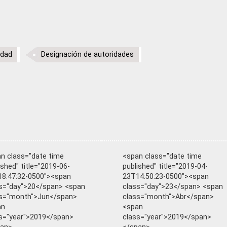
ldad
Designación de autoridades
n class="date time
<span class="date time
ished" title="2019-06-
published" title="2019-04-
8:47:32-0500"><span
23T14:50:23-0500"><span
s="day">20</span> <span
class="day">23</span> <span
ss="month">Jun</span>
class="month">Abr</span>
an
<span
s="year">2019</span>
class="year">2019</span>