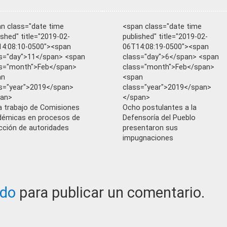
n class="date time
<span class="date time
ished" title="2019-02-
published" title="2019-02-
4:08:10-0500"><span
06T14:08:19-0500"><span
s="day">11</span> <span
class="day">6</span> <span
s="month">Feb</span>
class="month">Feb</span>
an
<span
s="year">2019</span>
class="year">2019</span>
pan>
</span>
ia trabajo de Comisiones
Ocho postulantes a la
émicas en procesos de
Defensoría del Pueblo
cción de autoridades
presentaron sus
impugnaciones
ado
para publicar un comentario.