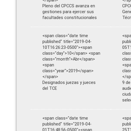
</span>
</s
Pleno del CPCCS avanza en
CPCC
gestiones para ejercer sus
Gene
facultades constitucionales
Téc
<span class="date time
<spa
published" title="2019-04-
publ
10T16:26:23-0500"><span
05T1
class="day">10</span> <span
clas
class="month">Abr</span>
clas
<span
<sp
class="year">2019</span>
clas
</span>
</s
Designados juezas y jueces
9 de
del TCE
audi
ciud
sele
<span class="date time
<spa
published" title="2019-04-
publ
01T16:48:56-0500"><span
25T1