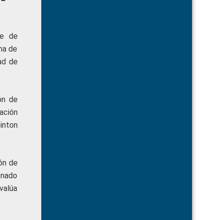
me de
na de
ad de
ón de
ación
inton
ón de
onado
valúa