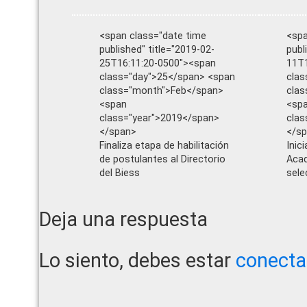
<span class="date time
<spa
published" title="2019-02-
publ
25T16:11:20-0500"><span
11T1
class="day">25</span> <span
clas
class="month">Feb</span>
clas
<span
<sp
class="year">2019</span>
clas
</span>
</s
Finaliza etapa de habilitación
Inic
de postulantes al Directorio
Acad
del Biess
sele
Reader
Deja una respuesta
Interactions
Lo siento, debes estar
conect