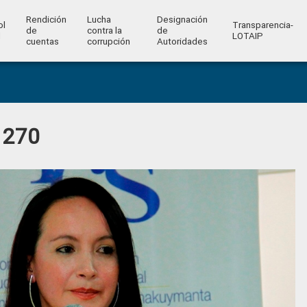
Rendición
Lucha
Designación
ol
Transparencia-
de
contra la
de
l
LOTAIP
cuentas
corrupción
Autoridades
 270