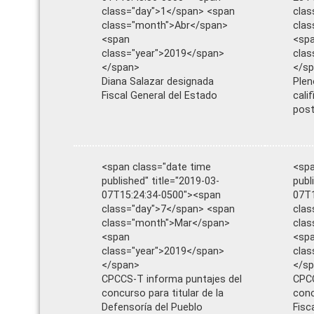
class="day">1</span> <span
clas
class="month">Abr</span>
cla
<span
<sp
class="year">2019</span>
clas
</span>
</s
Diana Salazar designada
Plen
Fiscal General del Estado
cali
post
<span class="date time
<spa
published" title="2019-03-
publ
07T15:24:34-0500"><span
07T1
class="day">7</span> <span
clas
class="month">Mar</span>
cla
<span
<sp
class="year">2019</span>
clas
</span>
</s
CPCCS-T informa puntajes del
CPCC
concurso para titular de la
conc
Defensoría del Pueblo
Fisc