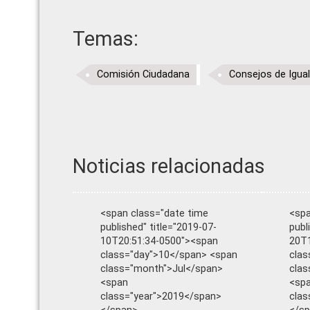
Temas:
Comisión Ciudadana
Consejos de Igua
Noticias relacionadas
<span class="date time
<spa
published" title="2019-07-
publ
10T20:51:34-0500"><span
20T1
class="day">10</span> <span
clas
class="month">Jul</span>
cla
<span
<sp
class="year">2019</span>
clas