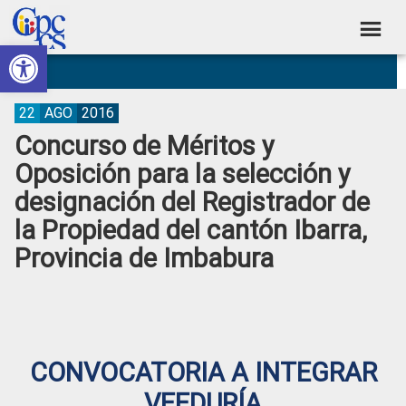
Skip
Skip
Skip
Skip
to
to
to
to
Abrir barra de herramientas
Consejo
primary
main
primary
footer
Construyendo
navigation
content
sidebar
de
Poder
Ciudadano
Participación
22
AGO
2016
Concurso de Méritos y
Ciudadana
Oposición para la selección y
y
designación del Registrador de
Control
la Propiedad del cantón Ibarra,
Social
Provincia de Imbabura
CONVOCATORIA A INTEGRAR
VEEDURÍA