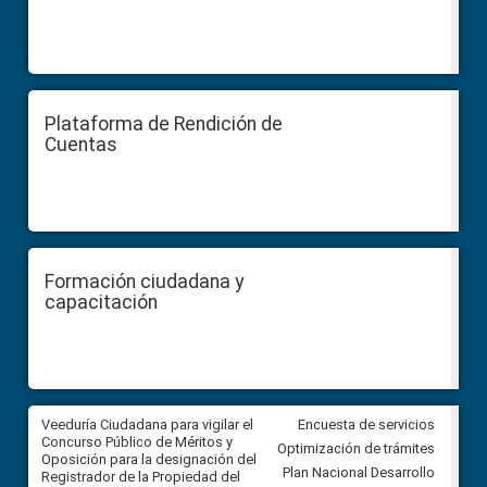
Plataforma de Rendición de
Cuentas
Formación ciudadana y
capacitación
Veeduría Ciudadana para vigilar el
Veeduría Ciudadana para vigila
Encuesta de servicios
Concurso Público de Méritos y
construcción del asfaltado de
Optimización de trámites
Oposición para la designación del
diferentes barrios del sector 
Plan Nacional Desarrollo
Registrador de la Propiedad del
Ballenita del cantón Santa Ele