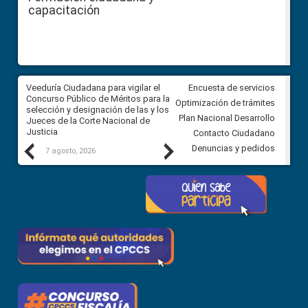
capacitación
a
Veeduría Ciudadana para vigilar el
Veeduría para realizar el
Encuesta de servicios
ón
Concurso Público de Méritos para la
seguimiento de la gestión
Optimización de trámites
selección y designación de las y los
administrativa del Gobierno
Plan Nacional Desarrollo
Jueces de la Corte Nacional de
Autónomo Descentralizado
Justicia
parroquial rural de Calacalí
Contacto Ciudadano
Previous
Next
Denuncias y pedidos
7 agosto, 2026
6 agosto, 2026