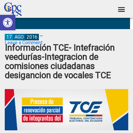
Skip
Skip
Skip
Skip
to
to
to
to
Abrir barra de herramientas
Consejo
primary
main
primary
footer
Construyendo
navigation
content
sidebar
de
Poder
Ciudadano
Participación
17
AGO
2016
Leave a Comment
Información TCE- Intefración
Ciudadana
veedurías-Integracion de
y
comisiones ciudadanas
Control
desigancion de vocales TCE
Social