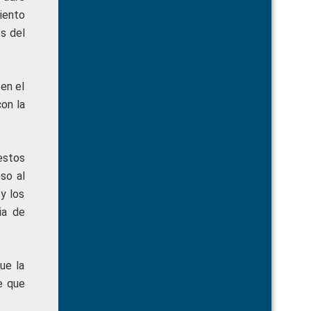
iento
s del
en el
on la
estos
so al
y los
ia de
ue la
e que