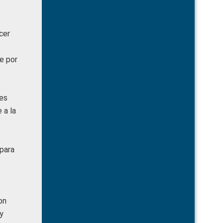
cer
e por
ses
 a la
 para
on
y