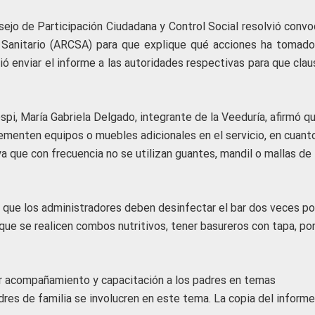
ejo de Participación Ciudadana y Control Social resolvió convoc
l Sanitario (ARCSA) para que explique qué acciones ha tomado
ió enviar el informe a las autoridades respectivas para que cla
spi, María Gabriela Delgado, integrante de la Veeduría, afirmó q
lementen equipos o muebles adicionales en el servicio, en cuanto
ya que con frecuencia no se utilizan guantes, mandil o mallas de
 que los administradores deben desinfectar el bar dos veces po
que se realicen combos nutritivos, tener basureros con tapa, pon
ar acompañamiento y capacitación a los padres en temas
res de familia se involucren en este tema. La copia del informe