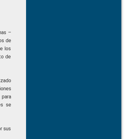
rnas –
os de
e los
to de
izado
iones
 para
es se
r sus