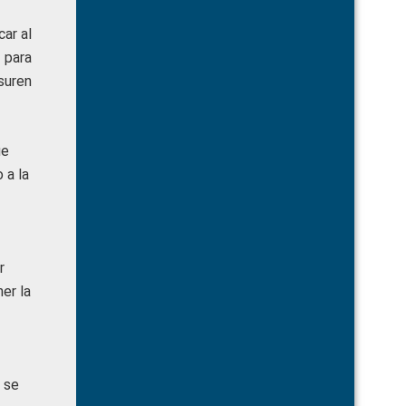
ar al
 para
usuren
ue
 a la
r
er la
 se