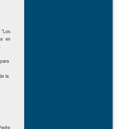
 “Los
va en
.
 para
de la
Padre