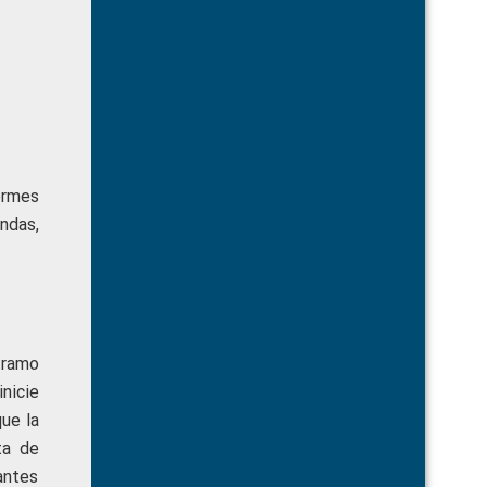
ormes
ndas,
tramo
nicie
que la
ta de
antes