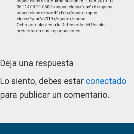
<span class="date time published" title="2019-02-
06T14:08:19-0500"><span class="day">6</span>
<span class="month">Feb</span> <span
class="year">2019</span></span>
Ocho postulantes a la Defensoría del Pueblo
presentaron sus impugnaciones
Reader
Deja una respuesta
Interactions
Lo siento, debes estar
conectado
para publicar un comentario.
Primary