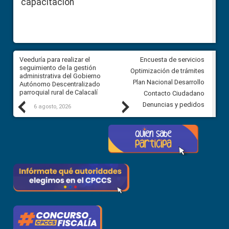
capacitación
Veeduría para realizar el
Veeduría para vigilar los acue
Encuesta de servicios
ra
seguimiento de la gestión
derivados de la Audiencia Púb
Optimización de trámites
ara
administrativa del Gobierno
entre el GAD de Ibarra y la
Plan Nacional Desarrollo
Autónomo Descentralizado
comunidad Urbina, parroquia l
parroquial rural de Calacalí
Carolina
Contacto Ciudadano
Previous
Next
Denuncias y pedidos
6 agosto, 2026
5 agosto, 2026