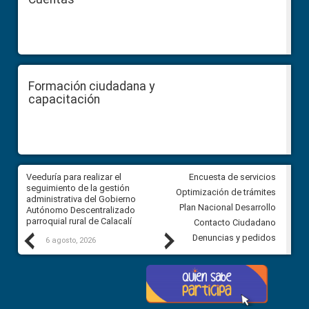
Formación ciudadana y
capacitación
Veeduría para realizar el
Veeduría para vigilar los acue
Encuesta de servicios
ra
seguimiento de la gestión
derivados de la Audiencia Púb
Optimización de trámites
ara
administrativa del Gobierno
entre el GAD de Ibarra y la
Plan Nacional Desarrollo
Autónomo Descentralizado
comunidad Urbina, parroquia l
parroquial rural de Calacalí
Carolina
Contacto Ciudadano
Previous
Next
Denuncias y pedidos
6 agosto, 2026
5 agosto, 2026