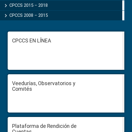
CPCCS 2015 – 2018
CPCCS 2008 – 2015
Footer
CPCCS EN LÍNEA
Veedurías, Observatorios y
Comités
Plataforma de Rendición de
Cuentas