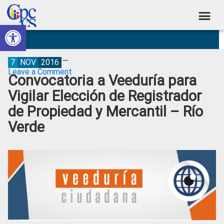
Skip
Skip
Skip
Skip
to
to
to
to
Abrir barra de herramientas
Consejo
primary
main
primary
footer
Construyendo
navigation
content
sidebar
de
Poder
Ciudadano
Participación
7
NOV
2016
Leave a Comment
Convocatoria a Veeduría para
Ciudadana
Vigilar Elección de Registrador
y
de Propiedad y Mercantil – Río
Control
Verde
Social