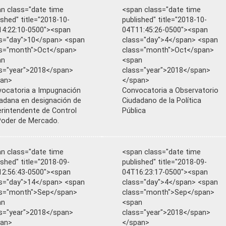
n class="date time
<span class="date time
ished" title="2018-10-
published" title="2018-10-
4:22:10-0500"><span
04T11:45:26-0500"><span
s="day">10</span> <span
class="day">4</span> <span
ss="month">Oct</span>
class="month">Oct</span>
an
<span
s="year">2018</span>
class="year">2018</span>
pan>
</span>
ocatoria a Impugnación
Convocatoria a Observatorio
adana en designación de
Ciudadano de la Política
rintendente de Control
Pública
Poder de Mercado.
n class="date time
<span class="date time
ished" title="2018-09-
published" title="2018-09-
2:56:43-0500"><span
04T16:23:17-0500"><span
s="day">14</span> <span
class="day">4</span> <span
ss="month">Sep</span>
class="month">Sep</span>
an
<span
s="year">2018</span>
class="year">2018</span>
pan>
</span>