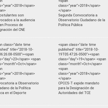
an
<span
s="year">2018</span>
class="year">2018</span>
pan>
</span>
ostulantes son
Segunda Convocatoria a
ocados a la audiencia
Observatorio Ciudadano de la
 en Proceso de
Política Pública
gnación del CNE
n class="date time
<span class="date time
ished" title="2018-10-
published" title="2018-10-
6:26:08-0500"><span
19T05:47:26-0500"><span
s="day">23</span> <span
class="day">19</span> <span
ss="month">Oct</span>
class="month">Oct</span>
an
<span
s="year">2018</span>
class="year">2018</span>
pan>
</span>
ocatoria a Observatorio
CPCCS-T expide mandato
adano de la Política
para la Designación de
ica en el Deporte
Autoridades del TCE