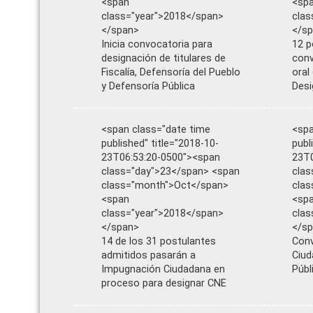
<span
<sp
class="year">2018</span>
clas
</span>
</s
Inicia convocatoria para
12 p
designación de titulares de
conv
Fiscalía, Defensoría del Pueblo
oral
y Defensoría Pública
Desi
<span class="date time
<spa
published" title="2018-10-
publ
23T06:53:20-0500"><span
23T0
class="day">23</span> <span
clas
class="month">Oct</span>
cla
<span
<sp
class="year">2018</span>
clas
</span>
</s
14 de los 31 postulantes
Conv
admitidos pasarán a
Ciud
Impugnación Ciudadana en
Públ
proceso para designar CNE