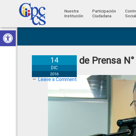
Nuestra
Participación
Contr
Institución
Ciudadana
Socia
Consejo
Abrir barra de herramientas
Skip
Skip
Skip
Skip
Construyendo
to
to
to
to
de
Poder
primary
main
primary
footer
Ciudadano
Participación
navigation
content
sidebar
Boletín de Prensa N°
Ciudadana
14
y
DIC
2016
Control
Leave a Comment
Social