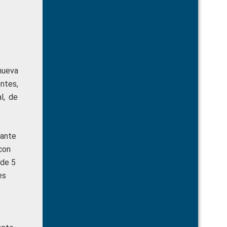
nueva
ntes,
l, de
 ante
con
 de 5
es