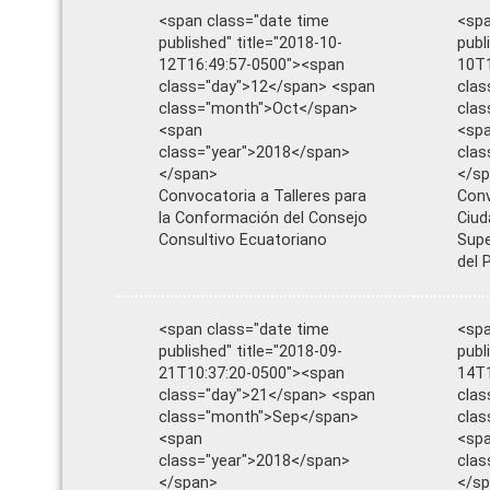
<span class="date time
<spa
published" title="2018-10-
publ
12T16:49:57-0500"><span
10T1
class="day">12</span> <span
clas
class="month">Oct</span>
cla
<span
<sp
class="year">2018</span>
clas
</span>
</s
Convocatoria a Talleres para
Conv
la Conformación del Consejo
Ciud
Consultivo Ecuatoriano
Supe
del 
<span class="date time
<spa
published" title="2018-09-
publ
21T10:37:20-0500"><span
14T1
class="day">21</span> <span
clas
class="month">Sep</span>
cla
<span
<sp
class="year">2018</span>
clas
</span>
</s