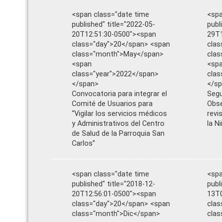
<span class="date time
<spa
published" title="2022-05-
publ
20T12:51:30-0500"><span
29T1
class="day">20</span> <span
clas
class="month">May</span>
cla
<span
<sp
class="year">2022</span>
clas
</span>
</s
Convocatoria para integrar el
Segu
Comité de Usuarios para
Obse
“Vigilar los servicios médicos
revi
y Administrativos del Centro
la N
de Salud de la Parroquia San
Carlos”
<span class="date time
<spa
published" title="2018-12-
publ
20T12:56:01-0500"><span
13T0
class="day">20</span> <span
clas
class="month">Dic</span>
cla