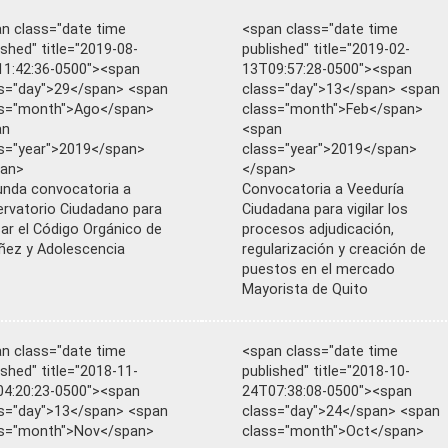
n class="date time
<span class="date time
ished" title="2019-08-
published" title="2019-02-
1:42:36-0500"><span
13T09:57:28-0500"><span
s="day">29</span> <span
class="day">13</span> <span
ss="month">Ago</span>
class="month">Feb</span>
an
<span
s="year">2019</span>
class="year">2019</span>
pan>
</span>
nda convocatoria a
Convocatoria a Veeduría
rvatorio Ciudadano para
Ciudadana para vigilar los
sar el Código Orgánico de
procesos adjudicación,
iñez y Adolescencia
regularización y creación de
puestos en el mercado
Mayorista de Quito
n class="date time
<span class="date time
ished" title="2018-11-
published" title="2018-10-
4:20:23-0500"><span
24T07:38:08-0500"><span
s="day">13</span> <span
class="day">24</span> <span
ss="month">Nov</span>
class="month">Oct</span>