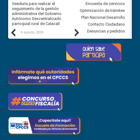
Veeduría para realizar el
Veeduría para vigilar los acue
Encuesta de servicios
ra
seguimiento de la gestión
derivados de la Audiencia Púb
Optimización de trámites
ara
administrativa del Gobierno
entre el GAD de Ibarra y la
Plan Nacional Desarrollo
Autónomo Descentralizado
comunidad Urbina, parroquia l
parroquial rural de Calacalí
Carolina
Contacto Ciudadano
Previous
Next
Denuncias y pedidos
6 agosto, 2026
5 agosto, 2026