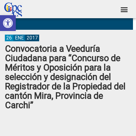
Skip
Skip
Skip
Skip
to
to
to
to
Abrir barra de herramientas
Consejo
primary
main
primary
footer
Construyendo
navigation
content
sidebar
de
Poder
Ciudadano
Participación
26
ENE
2017
Convocatoria a Veeduría
Ciudadana
Ciudadana para “Concurso de
y
Méritos y Oposición para la
Control
selección y designación del
Social
Registrador de la Propiedad del
cantón Mira, Provincia de
Carchi”