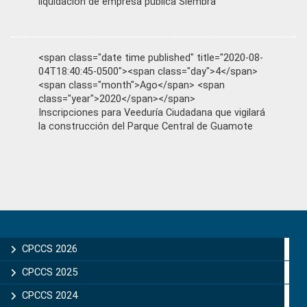
liquidación de empresa pública Siembra
<span class="date time published" title="2020-08-
04T18:40:45-0500"><span class="day">4</span>
<span class="month">Ago</span> <span
class="year">2020</span></span>
Inscripciones para Veeduría Ciudadana que vigilará
la construcción del Parque Central de Guamote
Primary
Sidebar
CPCCS 2026
CPCCS 2025
CPCCS 2024