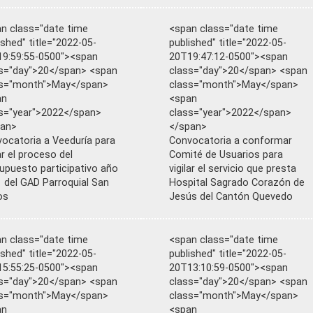
n class="date time
<span class="date time
ished" title="2022-05-
published" title="2022-05-
9:59:55-0500"><span
20T19:47:12-0500"><span
s="day">20</span> <span
class="day">20</span> <span
ss="month">May</span>
class="month">May</span>
an
<span
s="year">2022</span>
class="year">2022</span>
pan>
</span>
ocatoria a Veeduría para
Convocatoria a conformar
lar el proceso del
Comité de Usuarios para
upuesto participativo año
vigilar el servicio que presta
 del GAD Parroquial San
Hospital Sagrado Corazón de
os
Jesús del Cantón Quevedo
n class="date time
<span class="date time
ished" title="2022-05-
published" title="2022-05-
5:55:25-0500"><span
20T13:10:59-0500"><span
s="day">20</span> <span
class="day">20</span> <span
ss="month">May</span>
class="month">May</span>
an
<span