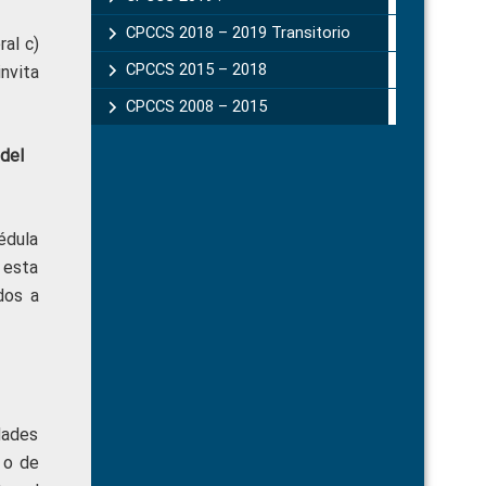
CPCCS 2018 – 2019 Transitorio
eral c)
CPCCS 2015 – 2018
 invita
CPCCS 2008 – 2015
 del
cédula
 esta
dos a
dades
 o de