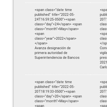
<span class="date time
<spa
published" title="2022-05-
publ
24T16:59:25-0500"><span
20T1
class="day">24</span> <span
clas
class="month">May</span>
cla
<span
<sp
class="year">2022</span>
clas
</span>
</s
Avanza designación de
Conv
primera autoridad de
vigi
Superintendencia de Bancos
pres
2021
Carl
<span class="date time
<spa
published" title="2022-05-
publ
20T18:19:33-0500"><span
20T1
class="day">20</span> <span
clas
class="month">May</span>
cla
<span
<sp