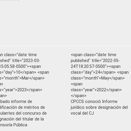
n class="date time
<span class="date time
ished" title="2023-03-
published" title="2022-05-
5:05:58-0500"><span
24T18:20:57-0500"><span
s="day">10</span> <span
class="day">24</span> <span
ss="month">Mar</span>
class="month">May</span>
an
<span
s="year">2023</span>
class="year">2022</span>
pan>
</span>
bado informe de
CPCCS conoció Informe
lificación de méritos de
jurídico sobre designación del
ulantes del concurso de
vocal del CJ
gnación del titular de la
nsoría Pública