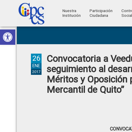
Nuestra
Participación
Contr
Institución
Ciudadana
Socia
Consejo
Abrir barra de herramientas
Skip
Skip
Skip
Skip
Construyendo
to
to
to
to
de
Poder
primary
main
primary
footer
Ciudadano
Participación
navigation
content
sidebar
Convocatoria a Veedu
Ciudadana
26
y
ENE
seguimiento al desar
2017
Control
Méritos y Oposición 
Social
Mercantil de Quito”
CONVOCAT