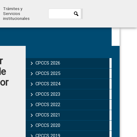
Trámites y
Servicios
institucionales
Primary
r
Sidebar
CPCCS 2026
de
CPCCS 2025
or
CPCCS 2024
CPCCS 2023
CPCCS 2022
CPCCS 2021
CPCCS 2020
CPCCS 2019 .