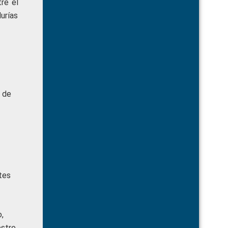
tre el
urías
o de
tes
o,
estre