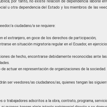
pública; por tanto, no existe relación de dependencia laboral en
ocial u otra dependencia del Estado y los miembros de las veed
 veedor/a ciudadano/a se requiere:
n el extranjero, en goce de los derechos de participación;
trarse en situación migratoria regular en el Ecuador, en ejercici
aciones de hecho, encontrarse debidamente reconocidas ante las
dades.
 de actuar en representación de organizaciones de la sociedad.
rán ser veedores/as ciudadanos/as, quienes tengan las siguien
s o trabajadores adscritos a la obra, contrato, programa, servici
, ni quienes tengan algún interés patrimonial directo o se demu