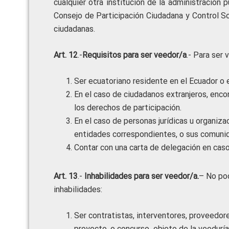
cualquier otra institución de la administración 
Consejo de Participación Ciudadana y Control S
ciudadanas.
Art. 12
.-
Requisitos para ser veedor/a
.- Para ser
Ser ecuatoriano residente en el Ecuador o e
En el caso de ciudadanos extranjeros, encon
los derechos de participación.
En el caso de personas jurídicas u organiz
entidades correspondientes, o sus comuni
Contar con una carta de delegación en caso
Art. 13
.-
Inhabilidades para ser veedor/a.
– No pod
inhabilidades:
Ser contratistas, interventores, proveedore
proyecto, o concurso objeto de la veeduría