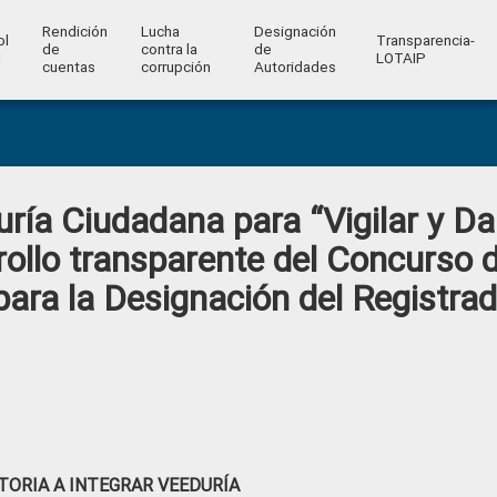
Rendición
Lucha
Designación
ol
Transparencia-
de
contra la
de
l
LOTAIP
cuentas
corrupción
Autoridades
ría Ciudadana para “Vigilar y Da
rollo transparente del Concurso 
para la Designación del Registrad
ORIA A INTEGRAR VEEDURÍA