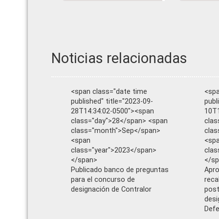
Noticias relacionadas
<span class="date time
<spa
published" title="2023-09-
publ
28T14:34:02-0500"><span
10T1
class="day">28</span> <span
clas
class="month">Sep</span>
cla
<span
<sp
class="year">2023</span>
clas
</span>
</s
Publicado banco de preguntas
Apro
para el concurso de
reca
designación de Contralor
post
desi
Defe