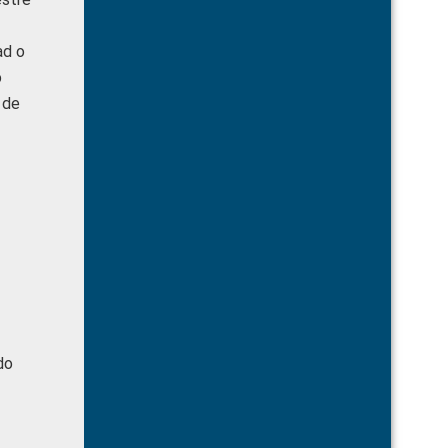
ad o
o
 de
do