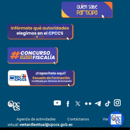
Agenda de actividades
Contáctanos
Ventanilla
virtual
:
ventanillavirtual@cpccs.gob.ec