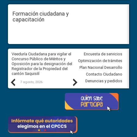
Formación ciudadana y
capacitación
Veeduría Ciudadana para vigilar el
Veeduría Ciudadana para vigila
Encuesta de servicios
Concurso Público de Méritos y
construcción del asfaltado de
Optimización de trámites
Oposición para la designación del
diferentes barrios del sector 
Plan Nacional Desarrollo
Registrador de la Propiedad del
Ballenita del cantón Santa Ele
cantón Saquisilí
Contacto Ciudadano
Previous
Next
Denuncias y pedidos
7 agosto, 2026
7 agosto, 2026