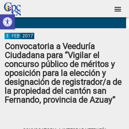
Skip
Skip
Skip
Skip
to
to
to
to
Abrir barra de herramientas
Consejo
primary
main
primary
footer
Construyendo
navigation
content
sidebar
de
Poder
Ciudadano
Participación
3
FEB
2017
Convocatoria a Veeduría
Ciudadana
Ciudadana para “Vigilar el
y
concurso público de méritos y
Control
oposición para la elección y
Social
designación de registrador/a de
la propiedad del cantón san
Fernando, provincia de Azuay”