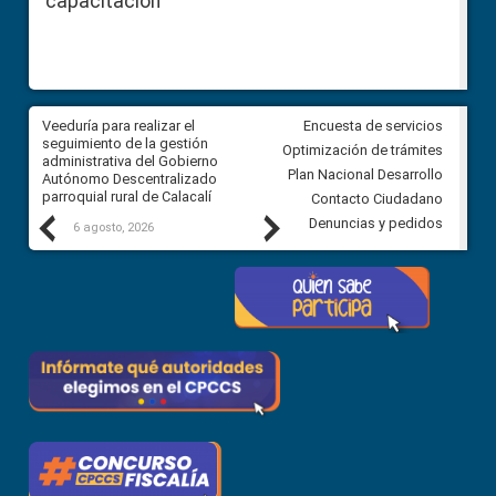
capacitación
Veeduría para realizar el
Veeduría para vigilar los acue
Encuesta de servicios
ra
seguimiento de la gestión
derivados de la Audiencia Púb
Optimización de trámites
ara
administrativa del Gobierno
entre el GAD de Ibarra y la
Plan Nacional Desarrollo
Autónomo Descentralizado
comunidad Urbina, parroquia l
parroquial rural de Calacalí
Carolina
Contacto Ciudadano
Previous
Next
Denuncias y pedidos
6 agosto, 2026
5 agosto, 2026