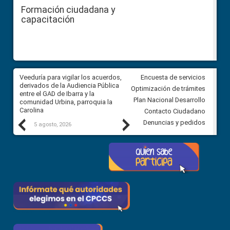
Formación ciudadana y
capacitación
Veeduría para vigilar los acuerdos,
CPCCS convoca a Veeduría
Encuesta de servicios
 a
derivados de la Audiencia Pública
Ciudadana para vigilar el conc
Optimización de trámites
ión
entre el GAD de Ibarra y la
en la Universidad de Cuenca
Plan Nacional Desarrollo
comunidad Urbina, parroquia la
Carolina
Contacto Ciudadano
Previous
Next
Denuncias y pedidos
5 agosto, 2026
5 agosto, 2026