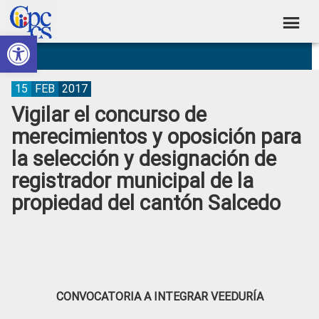
Skip
Skip
Skip
Skip
to
to
to
to
Abrir barra de herramientas
Consejo
primary
main
primary
footer
Construyendo
navigation
content
sidebar
de
Poder
Ciudadano
Participación
15
FEB
2017
Vigilar el concurso de
Ciudadana
merecimientos y oposición para
y
la selección y designación de
Control
registrador municipal de la
Social
propiedad del cantón Salcedo
CONVOCATORIA A INTEGRAR VEEDURÍA