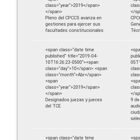
class="year">2019</span>
clas
</span>
</s
Pleno del CPCCS avanza en
CPCC
gestiones para ejercer sus
Gene
facultades constitucionales
Téc
<span class="date time
<spa
published" title="2019-04-
publ
10T16:26:23-0500"><span
05T1
class="day">10</span> <span
clas
class="month">Abr</span>
clas
<span
<sp
class="year">2019</span>
clas
</span>
</s
Designados juezas y jueces
9 de
del TCE
audi
ciud
sele
<span class="date time
<spa