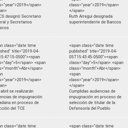
s="year">2019</span>
class="year">2019</span>
pan>
</span>
S designó Secretario
Ruth Arregui designada
ral y Secretarios
superintendente de Bancos
nicos
n class="date time
<span class="date time
ished" title="2019-04-
published" title="2019-04-
5:47:15-0500"><span
05T15:43:45-0500"><span
s="day">5</span> <span
class="day">5</span> <span
s="month">Abr</span>
class="month">Abr</span>
an
<span
s="year">2019</span>
class="year">2019</span>
pan>
</span>
 abril se realizarán
Cumplidas audiencias de
encias de impugnación
impugnación en proceso de
adana en proceso de
selección de titular de la
cción del TCE
Defensoría del Pueblo
n class="date time
<span class="date time