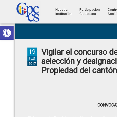
Nuestra
Participación
Contr
Institución
Ciudadana
Socia
Consejo
Abrir barra de herramientas
Skip
Skip
Skip
Skip
Construyendo
to
to
to
to
de
Poder
primary
main
primary
footer
Ciudadano
Participación
navigation
content
sidebar
Vigilar el concurso d
Ciudadana
19
y
FEB
selección y designaci
2017
Control
Propiedad del cantón 
Social
CONVOCAT