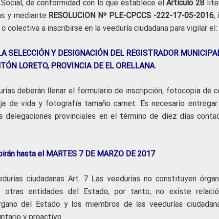
 Social, de conformidad con lo que establece el
Artículo 28
lite
as y mediante
RESOLUCION
Nº PLE-CPCCS -222-17-05-2016
,
o colectiva a inscribirse en la veeduría ciudadana para vigilar el:
A SELECCIÓN Y DESIGNACIÓN DEL REGISTRADOR MUNICIPA
TÓN LORETO, PROVINCIA DE EL ORELLANA.
rías deberán llenar el formulario de inscripción, fotocopia de 
ja de vida y fotografía tamaño carnet. Es necesario entregar
 delegaciones provinciales en el término de diez días conta
cibirán hasta el MARTES 7 DE MARZO DE 2017
urías ciudadanas Art. 7 Las veedurías no constituyen órgan
tras entidades del Estado; por tanto, no existe relaci
rgano del Estado y los miembros de las veedurías ciudadana
untario y proactivo.