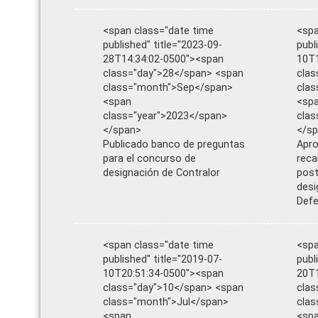
<span class="date time
<spa
published" title="2023-09-
publ
28T14:34:02-0500"><span
10T1
class="day">28</span> <span
clas
class="month">Sep</span>
cla
<span
<sp
class="year">2023</span>
clas
</span>
</s
Publicado banco de preguntas
Apro
para el concurso de
reca
designación de Contralor
post
desi
Defe
<span class="date time
<spa
published" title="2019-07-
publ
10T20:51:34-0500"><span
20T1
class="day">10</span> <span
clas
class="month">Jul</span>
cla
<span
<sp