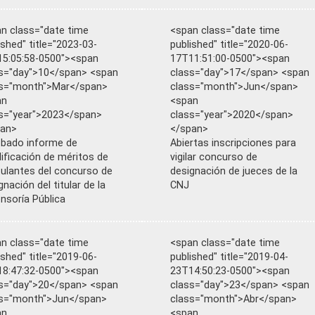
n class="date time
<span class="date time
ished" title="2023-03-
published" title="2020-06-
5:05:58-0500"><span
17T11:51:00-0500"><span
s="day">10</span> <span
class="day">17</span> <span
ss="month">Mar</span>
class="month">Jun</span>
an
<span
s="year">2023</span>
class="year">2020</span>
pan>
</span>
bado informe de
Abiertas inscripciones para
lificación de méritos de
vigilar concurso de
ulantes del concurso de
designación de jueces de la
gnación del titular de la
CNJ
nsoría Pública
n class="date time
<span class="date time
ished" title="2019-06-
published" title="2019-04-
8:47:32-0500"><span
23T14:50:23-0500"><span
s="day">20</span> <span
class="day">23</span> <span
ss="month">Jun</span>
class="month">Abr</span>
an
<span