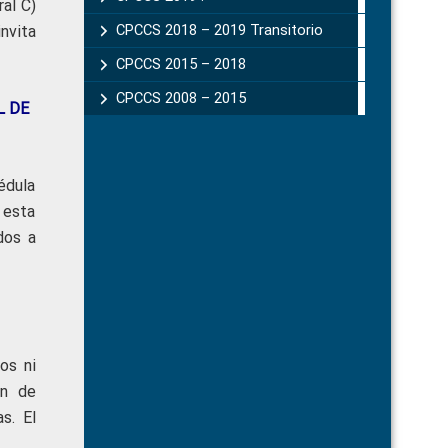
ral C)
CPCCS 2018 – 2019 Transitorio
 invita
CPCCS 2015 – 2018
CPCCS 2008 – 2015
L DE
cédula
 esta
dos a
os ni
ón de
s. El