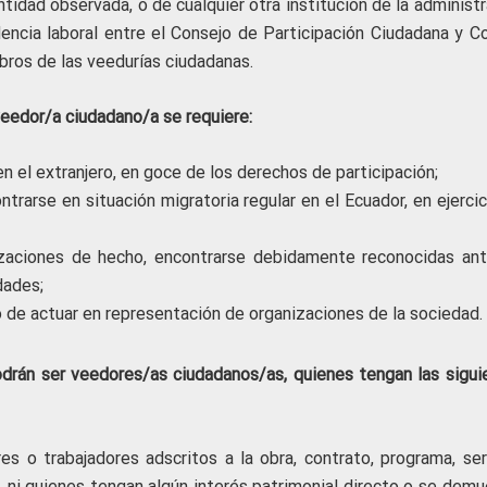
ntidad observada, o de cualquier otra institución de la administ
dencia laboral entre el Consejo de Participación Ciudadana y Co
bros de las veedurías ciudadanas.
 veedor/a ciudadano/a se requiere:
n el extranjero, en goce de los derechos de participación;
trarse en situación migratoria regular en el Ecuador, en ejerci
izaciones de hecho, encontrarse debidamente reconocidas ant
dades;
 de actuar en representación de organizaciones de la sociedad.
podrán ser veedores/as ciudadanos/as, quienes tengan las sigui
es o trabajadores adscritos a la obra, contrato, programa, serv
, ni quienes tengan algún interés patrimonial directo o se demu