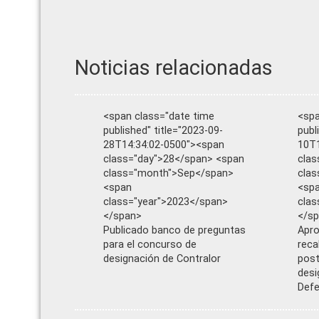
Noticias relacionadas
<span class="date time
<spa
published" title="2023-09-
publ
28T14:34:02-0500"><span
10T1
class="day">28</span> <span
clas
class="month">Sep</span>
cla
<span
<sp
class="year">2023</span>
clas
</span>
</s
Publicado banco de preguntas
Apro
para el concurso de
reca
designación de Contralor
post
desi
Defe