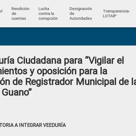
Rendición
Lucha
Designación
ol
Transparencia-
de
contra la
de
l
LOTAIP
cuentas
corrupción
Autoridades
ría Ciudadana para “Vigilar el
entos y oposición para la
ón de Registrador Municipal de l
n Guano”
ORIA A INTEGRAR VEEDURÍA