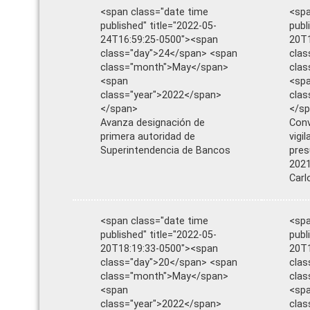
<span class="date time
<spa
published" title="2022-05-
publ
24T16:59:25-0500"><span
20T1
class="day">24</span> <span
clas
class="month">May</span>
cla
<span
<sp
class="year">2022</span>
clas
</span>
</s
Avanza designación de
Conv
primera autoridad de
vigi
Superintendencia de Bancos
pres
2021
Carl
<span class="date time
<spa
published" title="2022-05-
publ
20T18:19:33-0500"><span
20T1
class="day">20</span> <span
clas
class="month">May</span>
cla
<span
<sp
class="year">2022</span>
clas