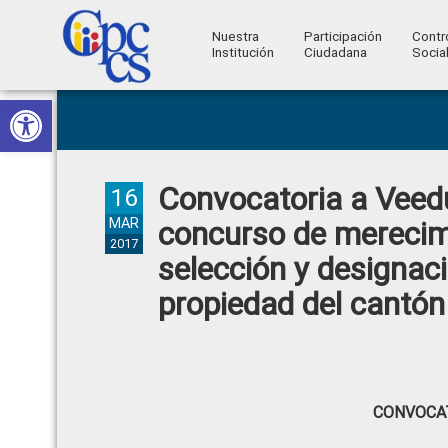
Nuestra
Participación
Contr
Institución
Ciudadana
Socia
Consejo
Abrir barra de herramientas
Skip
Skip
Skip
Skip
Construyendo
to
to
to
to
de
Poder
primary
main
primary
footer
Ciudadano
Participación
navigation
content
sidebar
Convocatoria a Veedu
Ciudadana
16
y
MAR
concurso de merecimi
2017
Control
selección y designaci
Social
propiedad del cantó
CONVOCAT