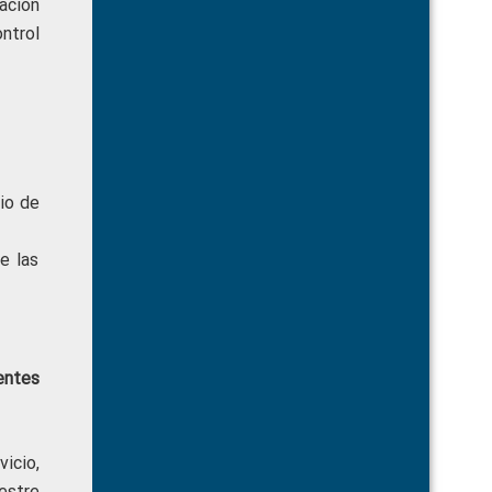
ración
ntrol
cio de
e las
entes
icio,
estre