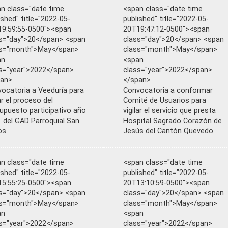
n class="date time
<span class="date time
ished" title="2022-05-
published" title="2022-05-
9:59:55-0500"><span
20T19:47:12-0500"><span
s="day">20</span> <span
class="day">20</span> <span
ss="month">May</span>
class="month">May</span>
an
<span
s="year">2022</span>
class="year">2022</span>
pan>
</span>
ocatoria a Veeduría para
Convocatoria a conformar
lar el proceso del
Comité de Usuarios para
upuesto participativo año
vigilar el servicio que presta
 del GAD Parroquial San
Hospital Sagrado Corazón de
os
Jesús del Cantón Quevedo
n class="date time
<span class="date time
ished" title="2022-05-
published" title="2022-05-
5:55:25-0500"><span
20T13:10:59-0500"><span
s="day">20</span> <span
class="day">20</span> <span
ss="month">May</span>
class="month">May</span>
an
<span
s="year">2022</span>
class="year">2022</span>