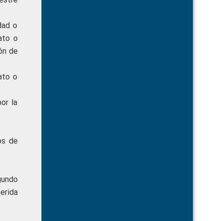
dad o
ato o
ón de
ato o
or la
os de
gundo
erida