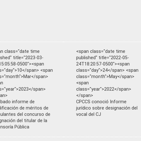
n class="date time
<span class="date time
ished" title="2023-03-
published" title="2022-05-
5:05:58-0500"><span
24T18:20:57-0500"><span
s="day">10</span> <span
class="day">24</span> <span
ss="month">Mar</span>
class="month">May</span>
an
<span
s="year">2023</span>
class="year">2022</span>
pan>
</span>
bado informe de
CPCCS conoció Informe
lificación de méritos de
jurídico sobre designación del
ulantes del concurso de
vocal del CJ
gnación del titular de la
nsoría Pública